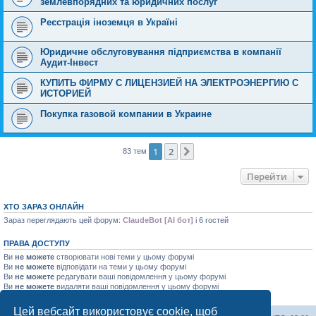
землевпорядних та юридичних послуг
Реєстрація іноземця в Україні
Юридичне обслуговування підприємства в компанії
Аудит-Інвест
КУПИТЬ ФИРМУ С ЛИЦЕНЗИЕЙ НА ЭЛЕКТРОЭНЕРГИЮ С
ИСТОРИЕЙ
Покупка газовой компании в Украине
1
2
Далі
83 тем
Перейти
ХТО ЗАРАЗ ОНЛАЙН
Зараз переглядають цей форум:
ClaudeBot [AI бот]
і 6 гостей
ПРАВА ДОСТУПУ
Ви
не можете
створювати нові теми у цьому форумі
Ви
не можете
відповідати на теми у цьому форумі
Ви
не можете
редагувати ваші повідомлення у цьому форумі
Ви
не можете
видаляти ваші повідомлення у цьому форумі
Ви
не можете
додавати файли у цьому форумі
Цей вебсайт використовує cookie, щоб