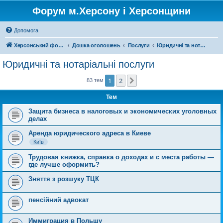
Форум м.Херсону і Херсонщини
Допомога
Херсонський форум
Дошка оголошень
Послуги
Юридичні та нотаріальні послуги
Юридичні та нотаріальні послуги
1
2
Далі
83 тем
Тем
Защита бизнеса в налоговых и экономических уголовных
делах
Аренда юридического адреса в Киеве
Київ
Трудовая книжка, справка о доходах и с места работы —
где лучше оформить?
Зняття з розшуку ТЦК
пенсійний адвокат
Иммиграция в Польшу