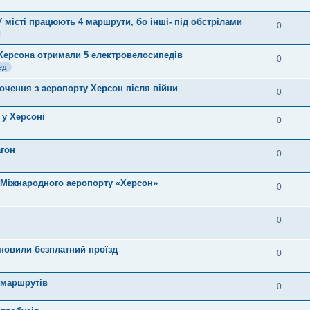
 місті працюють 4 маршрути, бо інші- під обстрілами
0
Херсона отримали 5 електровелосипедів
0
ед
очення з аеропорту Херсон після війни
0
 у Херсоні
0
агон
0
 Міжнародного аеропорту «Херсон»
0
0
ановили безплатний проїзд
0
 маршрутів
0