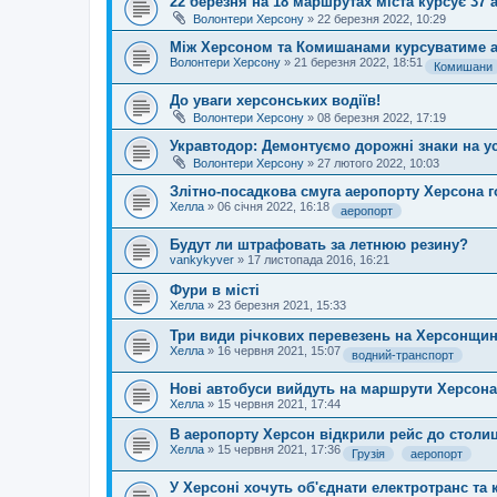
22 березня на 18 маршрутах міста курсує 37 
Волонтери Херсону
»
22 березня 2022, 10:29
Між Херсоном та Комишанами курсуватиме 
Волонтери Херсону
»
21 березня 2022, 18:51
Комишани
До уваги херсонських водіїв!
Волонтери Херсону
»
08 березня 2022, 17:19
Укравтодор: Демонтуємо дорожні знаки на ус
Волонтери Херсону
»
27 лютого 2022, 10:03
Злітно-посадкова смуга аеропорту Херсона г
Хелла
»
06 січня 2022, 16:18
аеропорт
Будут ли штрафовать за летнюю резину?
vankykyver
»
17 листопада 2016, 16:21
Фури в місті
Хелла
»
23 березня 2021, 15:33
Три види річкових перевезень на Херсонщин
Хелла
»
16 червня 2021, 15:07
водний-транспорт
Нові автобуси вийдуть на маршрути Херсона
Хелла
»
15 червня 2021, 17:44
В аеропорту Херсон відкрили рейс до столиці 
Хелла
»
15 червня 2021, 17:36
Грузія
аеропорт
У Херсоні хочуть об'єднати електротранс та