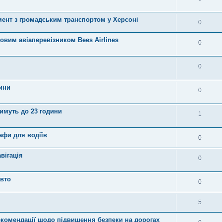
имент з громадським транспортом у Херсоні
0
овим авіаперевізником Bees Airlines
0
0
ини
0
имуть до 23 години
1
афи для водіїв
0
вігація
0
авто
0
5
екомендації щодо підвищення безпеки на дорогах