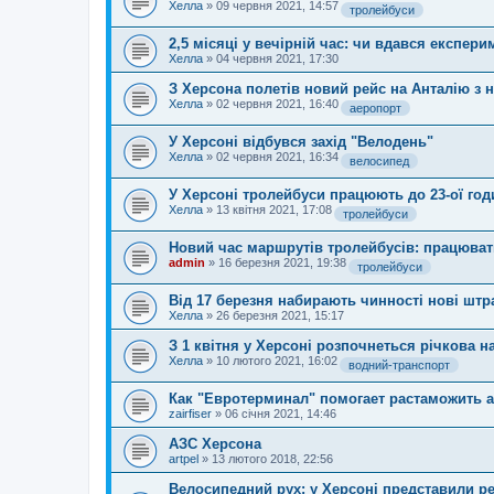
Хелла
»
09 червня 2021, 14:57
тролейбуси
2,5 місяці у вечірній час: чи вдався експер
Хелла
»
04 червня 2021, 17:30
З Херсона полетів новий рейс на Анталію з н
Хелла
»
02 червня 2021, 16:40
аеропорт
У Херсоні відбувся захід "Велодень"
Хелла
»
02 червня 2021, 16:34
велосипед
У Херсоні тролейбуси працюють до 23-ої год
Хелла
»
13 квітня 2021, 17:08
тролейбуси
Новий час маршрутів тролейбусів: працюват
admin
»
16 березня 2021, 19:38
тролейбуси
Від 17 березня набирають чинності нові штр
Хелла
»
26 березня 2021, 15:17
З 1 квітня у Херсоні розпочнеться річкова на
Хелла
»
10 лютого 2021, 16:02
водний-транспорт
Как "Евротерминал" помогает растаможить 
zairfiser
»
06 січня 2021, 14:46
АЗС Херсона
artpel
»
13 лютого 2018, 22:56
Велосипедний рух: у Херсоні представили р