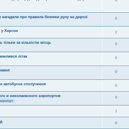
0
и нагадали про правила безпеки руху на дорозі
0
 у Херсон
2
 тільки за кількістю місць
0
землився літак
0
равня
0
е автобусне сполучення
0
ого и николаевского аэропортов
0
аеропорт
1
зд
0