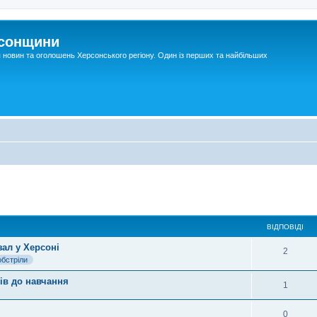
рсонщини
я новин та оголошень Херсонського регіону. Один із перших та найбільших
ВІДПОВІДІ
зал у Херсоні
2
обстріли
ів до навчання
1
0