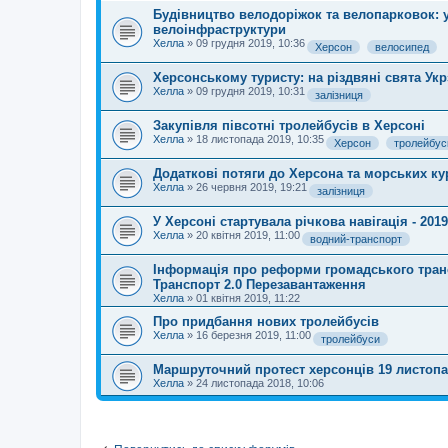
Будівництво велодоріжок та велопарковок: 
велоінфраструктури
Хелла
»
09 грудня 2019, 10:36
Херсон
велосипед
Херсонському туристу: на різдвяні свята Ук
Хелла
»
09 грудня 2019, 10:31
залізниця
Закупівля півсотні тролейбусів в Херсоні
Хелла
»
18 листопада 2019, 10:35
Херсон
тролейбус
Додаткові потяги до Херсона та морських ку
Хелла
»
26 червня 2019, 19:21
залізниця
У Херсоні стартувала річкова навігація - 2019
Хелла
»
20 квітня 2019, 11:00
водний-транспорт
Iнформація про реформи громадського транс
Транспорт 2.0 Перезавантаження
Хелла
»
01 квітня 2019, 11:22
Про придбання нових тролейбусів
Хелла
»
16 березня 2019, 11:00
тролейбуси
Маршруточний протест херсонців 19 листопа
Хелла
»
24 листопада 2018, 10:06