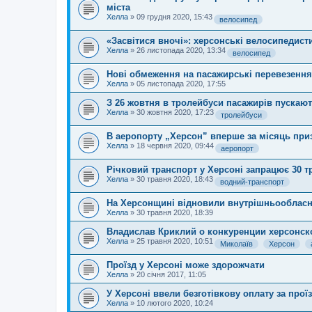
міста
Хелла
»
09 грудня 2020, 15:43
велосипед
«Засвітися вночі»: херсонські велосипедист
Хелла
»
26 листопада 2020, 13:34
велосипед
Нові обмеження на пасажирські перевезення
Хелла
»
05 листопада 2020, 17:55
З 26 жовтня в тролейбуси пасажирів пускають
Хелла
»
30 жовтня 2020, 17:23
тролейбуси
В аеропорту „Херсон” вперше за місяць при
Хелла
»
18 червня 2020, 09:44
аеропорт
Річковий транспорт у Херсоні запрацює 30 т
Хелла
»
30 травня 2020, 18:43
водний-транспорт
На Херсонщині відновили внутрішньообласн
Хелла
»
30 травня 2020, 18:39
Владислав Криклий о конкуренции херсонск
Хелла
»
25 травня 2020, 10:51
Миколаїв
Херсон
Проїзд у Херсоні може здорожчати
Хелла
»
20 січня 2017, 11:05
У Херсоні ввели безготівкову оплату за прої
Хелла
»
10 лютого 2020, 10:24