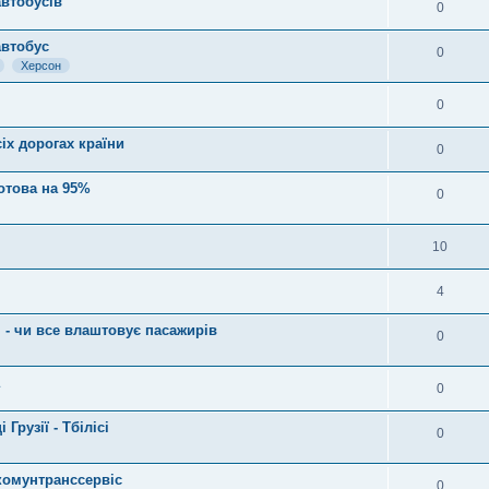
автобусів
0
автобус
0
Херсон
0
іх дорогах країни
0
отова на 95%
0
10
4
 - чи все влаштовує пасажирів
0
0
Грузії - Тбілісі
0
 комунтранссервіс
0