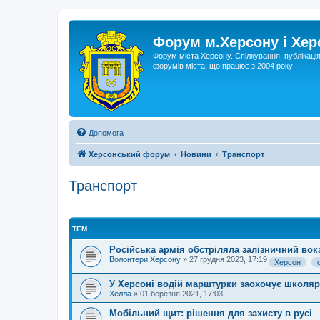
Форум м.Херсону і Хе
Форум міста Херсону. Спілкування, публікаці
форумів міста, що працює з 2004 року
Допомога
Херсонський форум
Новини
Транспорт
Транспорт
ТЕМ
Російська армія обстріляла залізничний вок
Волонтери Херсону
»
27 грудня 2023, 17:19
Херсон
У Херсоні водій марштурки заохочує школяр
Хелла
»
01 березня 2021, 17:03
Мобільний щит: рішення для захисту в русі