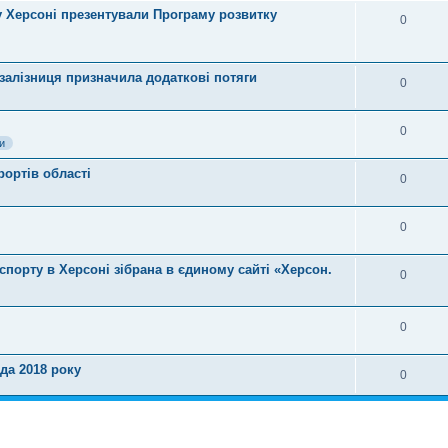
у Херсоні презентували Програму розвитку
0
рзалізниця призначила додаткові потяги
0
0
и
рортів області
0
0
порту в Херсоні зібрана в єдиному сайті «Херсон.
0
0
да 2018 року
0