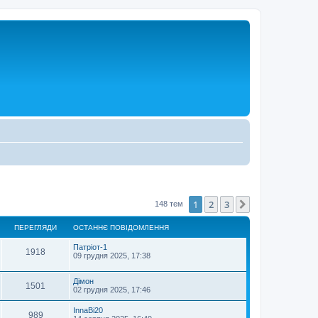
1
2
3
Далі
148 тем
ПЕРЕГЛЯДИ
ОСТАННЄ ПОВІДОМЛЕННЯ
Патріот-1
1918
09 грудня 2025, 17:38
Дімон
1501
02 грудня 2025, 17:46
InnaBi20
989