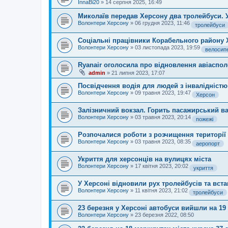
InnaBi20
»
14 серпня 2025, 16:49
Миколаїв передав Херсону два тролейбуси. У
Волонтери Херсону
»
06 грудня 2023, 11:46
тролейбуси
Соціальні працівники Корабельного району 
Волонтери Херсону
»
03 листопада 2023, 19:59
велосип
Ryanair оголосила про відновлення авіаспол
admin
»
21 липня 2023, 17:07
Посвідчення водія для людей з інвалідністю
Волонтери Херсону
»
09 травня 2023, 19:47
Херсон
Залізничний вокзал. Горить пасажирський в
Волонтери Херсону
»
03 травня 2023, 20:14
пожежі
Розпочалися роботи з розчищення території
Волонтери Херсону
»
03 травня 2023, 08:35
аеропорт
Укриття для херсонців на вулицях міста
Волонтери Херсону
»
17 квітня 2023, 20:02
укриття
У Херсоні відновили рух тролейбусів та вст
Волонтери Херсону
»
11 квітня 2023, 21:02
тролейбуси
23 березня у Херсоні автобуси вийшли на 19
Волонтери Херсону
»
23 березня 2022, 08:50