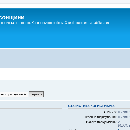
рсонщини
я новин та оголошень Херсонського регіону. Один із перших та найбільших
СТАТИСТИКА КОРИСТУВАЧА
З нами з:
06 липн
Останнє відвідування:
06 липн
Всього повідомлень:
2
(0.00% 