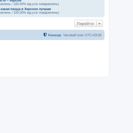
істо – Херсон
домлень / 100.00% від усіх повідомлень)
 какая пицца в Херсоне лучшая
домлень / 100.00% від усіх повідомлень)
Перейти
Команда
Часовий пояс
UTC+03:00