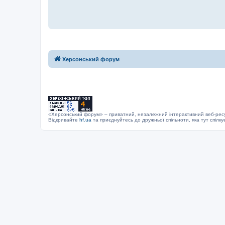
Херсонський форум
«Херсонський форум» – приватний, незалежний інтерактивний веб-ресур
Відкривайте
hf.ua
та приєднуйтесь до дружньої спільноти, яка тут спілку