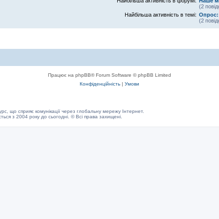
Найбільша активність в форумі:
Наше м
(2 пові
Найбільша активність в темі:
Опрос:
(2 пові
Працює на phpBB® Forum Software © phpBB Limited
Конфіденційність
|
Умови
с, що сприяє комунікації через глобальну мережу Інтернет.
ється з 2004 року до сьогодні. © Всі права захищені.