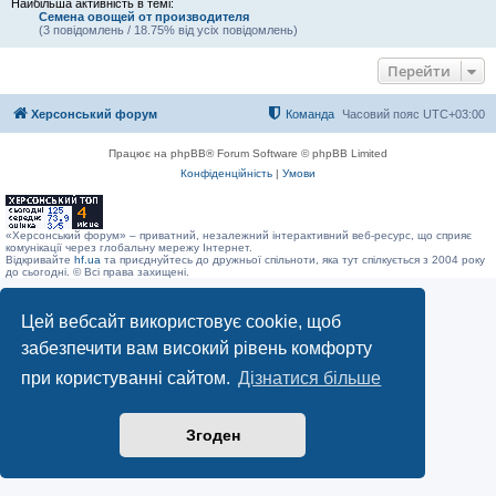
Найбільша активність в темі:
Семена овощей от производителя
(3 повідомлень / 18.75% від усіх повідомлень)
Перейти
Херсонський форум
Команда
Часовий пояс
UTC+03:00
Працює на phpBB® Forum Software © phpBB Limited
Конфіденційність
|
Умови
«Херсонський форум» – приватний, незалежний інтерактивний веб-ресурс, що сприяє
комунікації через глобальну мережу Інтернет.
Відкривайте
hf.ua
та приєднуйтесь до дружньої спільноти, яка тут спілкується з 2004 року
до сьогодні. © Всі права захищені.
Цей вебсайт використовує cookie, щоб
забезпечити вам високий рівень комфорту
при користуванні сайтом.
Дізнатися більше
Згоден