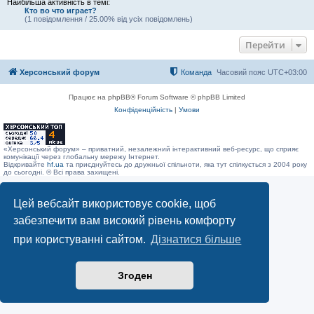
Найбільша активність в темі:
Кто во что играет?
(1 повідомлення / 25.00% від усіх повідомлень)
Перейти
Херсонський форум
Команда
Часовий пояс
UTC+03:00
Працює на phpBB® Forum Software © phpBB Limited
Конфіденційність
|
Умови
«Херсонський форум» – приватний, незалежний інтерактивний веб-ресурс, що сприяє
комунікації через глобальну мережу Інтернет.
Відкривайте
hf.ua
та приєднуйтесь до дружньої спільноти, яка тут спілкується з 2004 року
до сьогодні. © Всі права захищені.
Цей вебсайт використовує cookie, щоб
забезпечити вам високий рівень комфорту
при користуванні сайтом.
Дізнатися більше
Згоден