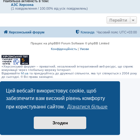
Найбільша активність в темі:
АЗС Херсона
(1 повідомлення / 100.00% від усіх повідомлень)
Перейти
Херсонський форум
Команда
Часовий пояс
UTC+03:00
Працює на phpBB® Forum Software © phpBB Limited
Конфіденційність
|
Умови
«Херсонський форум» – приватний, незалежний інтерактивний веб-ресурс, що сприяє
комунікації через глобальну мережу Інтернет.
Відкривайте
hf.ua
та приєднуйтесь до дружньої спільноти, яка тут спілкується з 2004 року
до сьогодні. © Всі права захищені.
Цей вебсайт використовує cookie, щоб
забезпечити вам високий рівень комфорту
при користуванні сайтом.
Дізнатися більше
Згоден