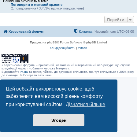
Найбільша активність в темі:
Поговорим о женской красоте
(1 повідомлення / 33.33% від усіх повідомлень)
Перейти
Херсонський форум
Команда
Часовий пояс
UTC+03:00
Працює на phpBB® Forum Software © phpBB Limited
Конфіденційність
|
Умови
«Херсонський форум» – приватний, незалежний інтерактивний веб-ресурс, що сприяє
комунікації через глобальну мережу Інтернет.
Відкривайте
hf.ua
та приєднуйтесь до дружньої спільноти, яка тут спілкується з 2004 року
до сьогодні. © Всі права захищені.
Цей вебсайт використовує cookie, щоб
забезпечити вам високий рівень комфорту
при користуванні сайтом.
Дізнатися більше
Згоден