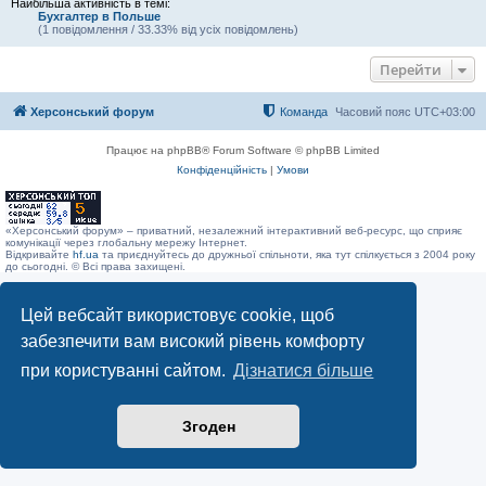
Найбільша активність в темі:
Бухгалтер в Польше
(1 повідомлення / 33.33% від усіх повідомлень)
Перейти
Херсонський форум
Команда
Часовий пояс
UTC+03:00
Працює на phpBB® Forum Software © phpBB Limited
Конфіденційність
|
Умови
«Херсонський форум» – приватний, незалежний інтерактивний веб-ресурс, що сприяє
комунікації через глобальну мережу Інтернет.
Відкривайте
hf.ua
та приєднуйтесь до дружньої спільноти, яка тут спілкується з 2004 року
до сьогодні. © Всі права захищені.
Цей вебсайт використовує cookie, щоб
забезпечити вам високий рівень комфорту
при користуванні сайтом.
Дізнатися більше
Згоден