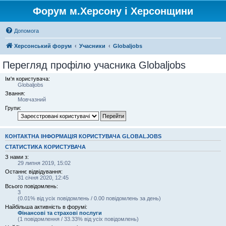
Форум м.Херсону і Херсонщини
Допомога
Херсонський форум
Учасники
Globaljobs
Перегляд профілю учасника Globaljobs
Ім'я користувача:
Globaljobs
Звання:
Мовчазний
Групи:
КОНТАКТНА ІНФОРМАЦІЯ КОРИСТУВАЧА GLOBALJOBS
СТАТИСТИКА КОРИСТУВАЧА
З нами з:
29 липня 2019, 15:02
Останнє відвідування:
31 січня 2020, 12:45
Всього повідомлень:
3
(0.01% від усіх повідомлень / 0.00 повідомлень за день)
Найбільша активність в форумі:
Фінансові та страхові послуги
(1 повідомлення / 33.33% від усіх повідомлень)