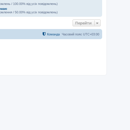
домлень / 100.00% від усіх повідомлень)
емаю
домлення / 50.00% від усіх повідомлень)
Перейти
Команда
Часовий пояс
UTC+03:00