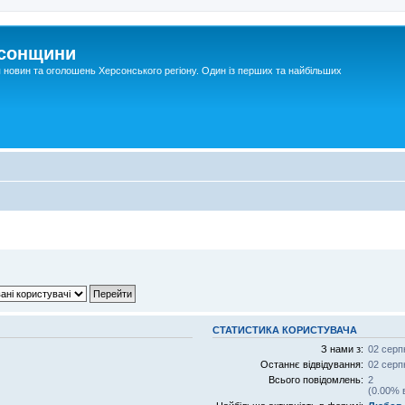
рсонщини
я новин та оголошень Херсонського регіону. Один із перших та найбільших
СТАТИСТИКА КОРИСТУВАЧА
З нами з:
02 серп
Останнє відвідування:
02 серп
Всього повідомлень:
2
(0.00% 