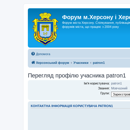
Форум м.Херсону і Хе
Форум міста Херсону. Спілкування, публікаці
форумів міста, що працює з 2004 року
Допомога
Херсонський форум
Учасники
patron1
Перегляд профілю учасника patron1
Ім'я користувача:
patron1
Звання:
Мовчазний
Групи:
КОНТАКТНА ІНФОРМАЦІЯ КОРИСТУВАЧА PATRON1