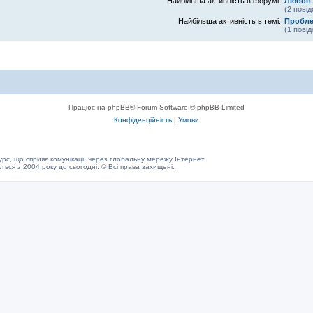
Найбільша активність в форумі:
Любов
(2 пові
Найбільша активність в темі:
Пробл
(1 пові
Працює на phpBB® Forum Software © phpBB Limited
Конфіденційність
|
Умови
с, що сприяє комунікації через глобальну мережу Інтернет.
ється з 2004 року до сьогодні. © Всі права захищені.