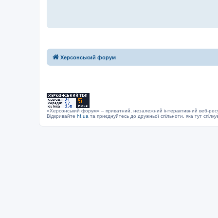
Херсонський форум
«Херсонський форум» – приватний, незалежний інтерактивний веб-ресур
Відкривайте
hf.ua
та приєднуйтесь до дружньої спільноти, яка тут спілку