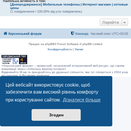
Найбільша активність в темі:
[Днепродзержинск] Мобильные телефоны | Интернет магазин | оптовые
цены
(1 повідомлення / 100.00% від усіх повідомлень)
Перейти
Херсонський форум
Команда
Часовий пояс
UTC+03:00
Працює на phpBB® Forum Software © phpBB Limited
Конфіденційність
|
Умови
«Херсонський форум» – приватний, незалежний інтерактивний веб-ресурс, що сприяє
комунікації через глобальну мережу Інтернет.
Відкривайте
hf.ua
та приєднуйтесь до дружньої спільноти, яка тут спілкується з 2004 року
до сьогодні. © Всі права захищені.
Цей вебсайт використовує cookie, щоб
забезпечити вам високий рівень комфорту
при користуванні сайтом.
Дізнатися більше
Згоден