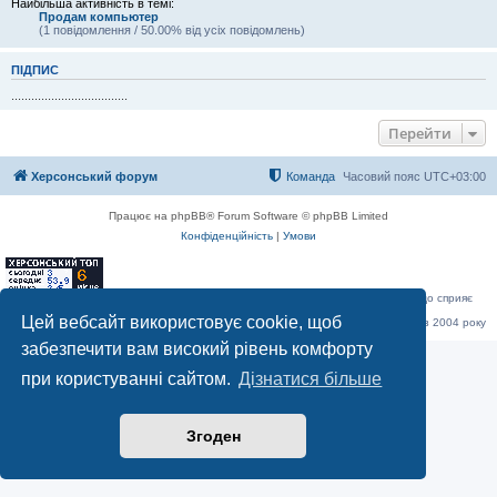
Найбільша активність в темі:
Продам компьютер
(1 повідомлення / 50.00% від усіх повідомлень)
ПІДПИС
...................................
Перейти
Херсонський форум
Команда
Часовий пояс
UTC+03:00
Працює на phpBB® Forum Software © phpBB Limited
Конфіденційність
|
Умови
«Херсонський форум» – приватний, незалежний інтерактивний веб-ресурс, що сприяє
комунікації через глобальну мережу Інтернет.
Цей вебсайт використовує cookie, щоб
Відкривайте
hf.ua
та приєднуйтесь до дружньої спільноти, яка тут спілкується з 2004 року
до сьогодні. © Всі права захищені.
забезпечити вам високий рівень комфорту
при користуванні сайтом.
Дізнатися більше
Згоден