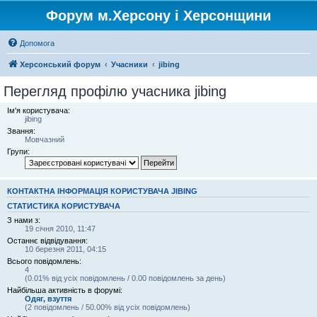
Форум м.Херсону і Херсонщини
Допомога
Херсонський форум
Учасники
jibing
Перегляд профілю учасника jibing
Ім'я користувача:
jibing
Звання:
Мовчазний
Групи:
КОНТАКТНА ІНФОРМАЦІЯ КОРИСТУВАЧА JIBING
СТАТИСТИКА КОРИСТУВАЧА
З нами з:
19 січня 2010, 11:47
Останнє відвідування:
10 березня 2011, 04:15
Всього повідомлень:
4
(0.01% від усіх повідомлень / 0.00 повідомлень за день)
Найбільша активність в форумі:
Одяг, взуття
(2 повідомлень / 50.00% від усіх повідомлень)