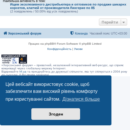
Найбільша активність в темі:
Ищем эксклюзивного дистрибьютера и оптовиков по продаже шикарнх
корсетов, клатчей от производителя Лингерие по 8$
(2 повідомлень / 50.00% від усіх повідомлень)
Перейти
Херсонський форум
Команда
Часовий пояс
UTC+03:00
Працює на phpBB® Forum Software © phpBB Limited
Конфіденційність
|
Умови
«Херсонський форум» – приватний, незалежний інтерактивний веб-ресурс, що сприяє
комунікації через глобальну мережу Інтернет.
Відкривайте
hf.ua
та приєднуйтесь до дружньої спільноти, яка тут спілкується з 2004 року
до сьогодні. © Всі права захищені.
Цей вебсайт використовує cookie, щоб
забезпечити вам високий рівень комфорту
при користуванні сайтом.
Дізнатися більше
Згоден