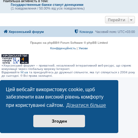
Найбільша активність в темі:
Государственные банки станут донецкими
(1 повідомлення / 50.00% від усіх повідомлень)
Перейти
Херсонський форум
Команда
Часовий пояс
UTC+03:00
Працює на phpBB® Forum Software © phpBB Limited
Конфіденційність
|
Умови
«Херсонський форум» – приватний, незалежний інтерактивний веб-ресурс, що сприяє
комунікації через глобальну мережу Інтернет.
Відкривайте
hf.ua
та приєднуйтесь до дружньої спільноти, яка тут спілкується з 2004 року
до сьогодні. © Всі права захищені.
Цей вебсайт використовує cookie, щоб
забезпечити вам високий рівень комфорту
при користуванні сайтом.
Дізнатися більше
Згоден