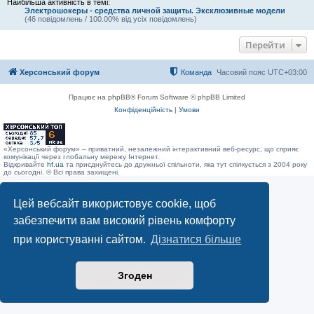
Найбільша активність в темі:
Электрошокеры - средства личной защиты. Эксклюзивные модели
(46 повідомлень / 100.00% від усіх повідомлень)
Перейти
Херсонський форум
Команда
Часовий пояс
UTC+03:00
Працює на phpBB® Forum Software © phpBB Limited
Конфіденційність
|
Умови
«Херсонський форум» – приватний, незалежний інтерактивний веб-ресурс, що сприяє
комунікації через глобальну мережу Інтернет.
Відкривайте
hf.ua
та приєднуйтесь до дружньої спільноти, яка тут спілкується з 2004 року
до сьогодні. © Всі права захищені.
Цей вебсайт використовує cookie, щоб
забезпечити вам високий рівень комфорту
при користуванні сайтом.
Дізнатися більше
Згоден