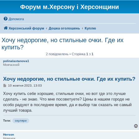
Форум м.Херсону і Херсонщини
Допомога
Херсонський форум
Дошка оголошень
Куплю
Хочу недорогие, но стильные очки. Где их
купить?
2 повідомлень • Сторінка
1
з
1
polinalaxtanova1
Мовчазний
Хочу недорогие, но стильные очки. Где их купить?
П
10 жовтня 2023, 13:03
о
в
Хочу купить себе хорошие, стильные очки, но вот где это лучше
і
сделать - не знаю. Что мне посоветуете? Цены в нашем городе не
д
о
особо радуют в последнее время, да и выбор так сказать не самый
м
лучший товара.
л
е
н
Теги:
окуляри
н
я
Herson
Новачок