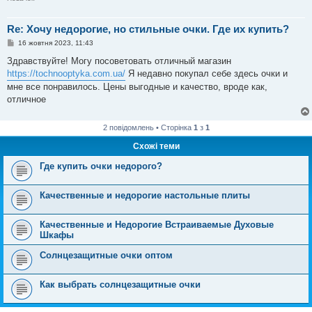
Re: Хочу недорогие, но стильные очки. Где их купить?
П
16 жовтня 2023, 11:43
о
в
Здравствуйте! Могу посоветовать отличный магазин
і
https://tochnooptyka.com.ua/
Я недавно покупал себе здесь очки и
д
о
мне все понравилось. Цены выгодные и качество, вроде как,
м
отличное
л
е
н
н
2 повідомлень • Сторінка
1
з
1
я
Схожі теми
Где купить очки недорого?
Качественные и недорогие настольные плиты
Качественные и Недорогие Встраиваемые Духовые
Шкафы
Солнцезащитные очки оптом
Как выбрать солнцезащитные очки