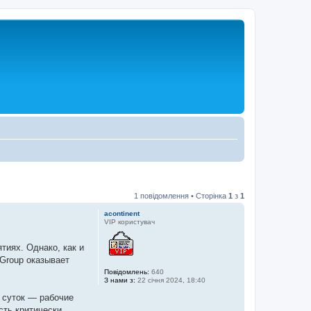
1 повідомлення • Сторінка
1
з
1
acontinent
VIP користувач
тиях. Однако, как и
Group оказывает
Повідомлень:
640
З нами з:
22 січня 2024, 18:40
 суток — рабочие
сть критически