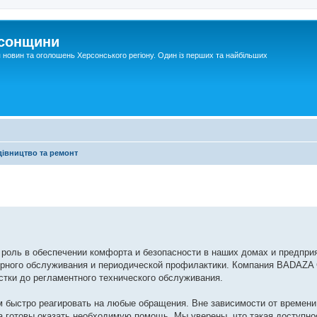
рсонщини
я новин та оголошень Херсонського регіону. Один із перших та найбільших
дівництво та ремонт
оль в обеспечении комфорта и безопасности в наших домах и предприя
ярного обслуживания и периодической профилактики. Компания BADAZA 
стки до регламентного технического обслуживания.
ам быстро реагировать на любые обращения. Вне зависимости от времени
а готовы оказать необходимую помощь. Мы уверены, что такая доступно