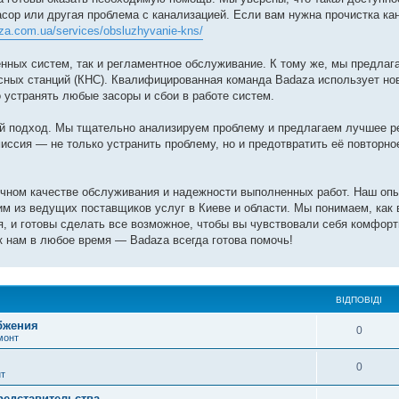
асор или другая проблема с канализацией. Если вам нужна прочистка ка
aza.com.ua/services/obsluzhyvanie-kns/
нных систем, так и регламентное обслуживание. К тому же, мы предлаг
осных станций (КНС). Квалифицированная команда Badaza использует но
 устранять любые засоры и сбои в работе систем.
й подход. Мы тщательно анализируем проблему и предлагаем лучшее р
ссия — не только устранить проблему, но и предотвратить её повторно
ичном качестве обслуживания и надежности выполненных работ. Наш опы
м из ведущих поставщиков услуг в Киеве и области. Мы понимаем, как 
, и готовы сделать все возможное, чтобы вы чувствовали себя комфорт
 нам в любое время — Badaza всегда готова помочь!
ВІДПОВІДІ
бжения
0
монт
0
нт
редставительства