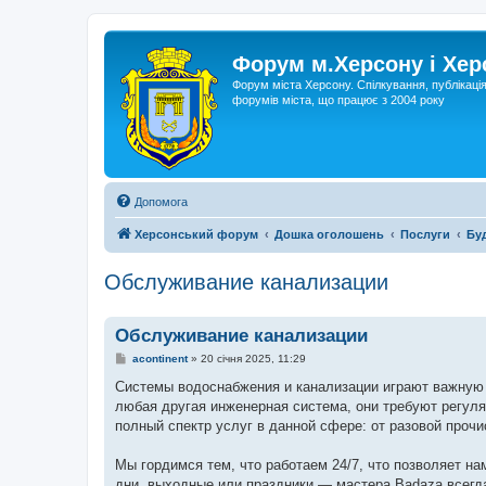
Форум м.Херсону і Хе
Форум міста Херсону. Спілкування, публікаці
форумів міста, що працює з 2004 року
Допомога
Херсонський форум
Дошка оголошень
Послуги
Бу
Обслуживание канализации
Обслуживание канализации
П
acontinent
»
20 січня 2025, 11:29
о
в
Системы водоснабжения и канализации играют важную р
і
любая другая инженерная система, они требуют регул
д
о
полный спектр услуг в данной сфере: от разовой прочи
м
л
е
Мы гордимся тем, что работаем 24/7, что позволяет н
н
дни, выходные или праздники — мастера Badaza всегд