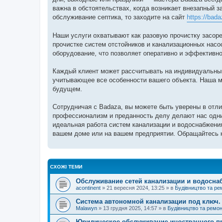
н
я
важна в обстоятельствах, когда возникает внезапный з
обслуживание септика, то заходите на сайт
https://bad
Наши услуги охватывают как разовую прочистку засоре
прочистке систем отстойников и канализационных нас
оборудование, что позволяет оперативно и эффективно
Каждый клиент может рассчитывать на индивидуальны
учитывающее все особенности вашего объекта. Наша ми
будущем.
Сотрудничая с Badaza, вы можете быть уверены в отл
профессионализм и преданность делу делают нас одни
идеальная работа систем канализации и водоснабжения
вашем доме или на вашем предприятии. Обращайтесь к
СХОЖІ ТЕМИ
Обслуживание сетей канализации и водосна
acontinent
»
21 вересня 2024, 13:25
» в
Будівництво та ре
Система автономной канализации под ключ.
Malawyn
»
13 грудня 2025, 14:57
» в
Будівництво та ремо
Юридическое обслуживание иностранного п