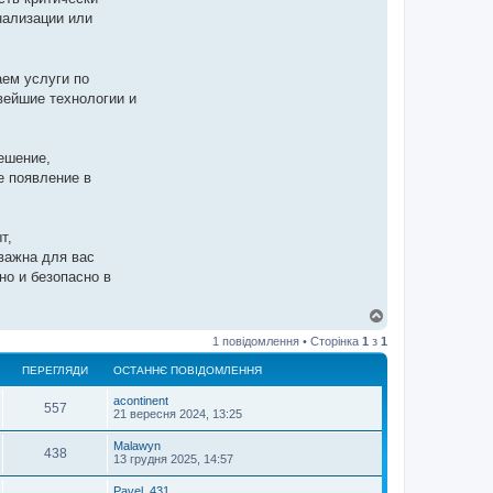
нализации или
аем услуги по
вейшие технологии и
ешение,
е появление в
т,
важна для вас
но и безопасно в
Д
о
1 повідомлення • Сторінка
1
з
1
г
о
ПЕРЕГЛЯДИ
ОСТАННЄ ПОВІДОМЛЕННЯ
р
и
acontinent
557
21 вересня 2024, 13:25
Malawyn
438
13 грудня 2025, 14:57
Pavel_431