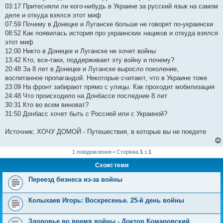
03:17 Притесняли ли кого-нибудь в Украине за русский язык на самом
деле и откуда взялся этот миф
07:59 Почему в Донецке и Луганске больше не говорят по-украински
08:52 Как появилась история про украинских нациков и откуда взялся
этот миф
12:00 Никто в Донецке и Луганске не хочет войны
13:42 Кто, все-таки, поддерживает эту войну и почему?
20:48 За 8 лет в Донецке и Луганске выросло поколение,
воспитанное пропагандой. Некоторые считают, что в Украине тоже
23:09 На фронт забирают прямо с улицы. Как проходит мобилизация
24:48 Что происходило на Донбассе последние 8 лет
30:31 Кто во всем виноват?
31:50 Донбасс хочет быть с Россией или с Украиной?
Источник: ХОЧУ ДОМОЙ - Путешествия, в которые вы не поедете
1 повідомлення • Сторінка
1
з
1
Схожі теми
Переезд бизнеса из-за войны
Колыхаев Игорь: Воскресенье. 25-й день войны
Здоровье во время войны - Доктор Комаровский