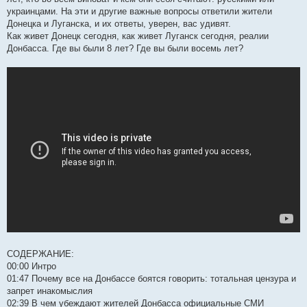
н
я
украинцами. На эти и другие важные вопросы ответили жители
Донецка и Луганска, и их ответы, уверен, вас удивят.
Как живет Донецк сегодня, как живет Луганск сегодня, реалии
Донбасса. Где вы были 8 лет? Где вы были восемь лет?
СОДЕРЖАНИЕ:
00:00 Интро
01:47 Почему все на Донбассе боятся говорить: тотальная цензура и
запрет инакомыслия
02:39 В чем убеждают жителей Донбасса официальные СМИ