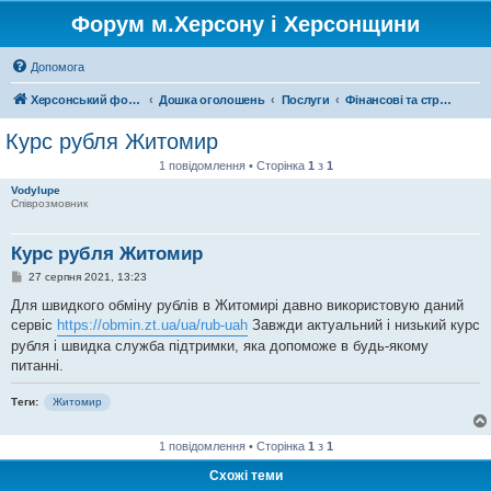
Форум м.Херсону і Херсонщини
Допомога
Херсонський форум
Дошка оголошень
Послуги
Фінансові та страхові послуги
Курс рубля Житомир
1 повідомлення • Сторінка
1
з
1
Vodylupe
Співрозмовник
Курс рубля Житомир
П
27 серпня 2021, 13:23
о
в
Для швидкого обміну рублів в Житомирі давно використовую даний
і
сервіс
https://obmin.zt.ua/ua/rub-uah
Завжди актуальний і низький курс
д
о
рубля і швидка служба підтримки, яка допоможе в будь-якому
м
питанні.
л
е
н
Теги:
Житомир
н
я
1 повідомлення • Сторінка
1
з
1
Схожі теми