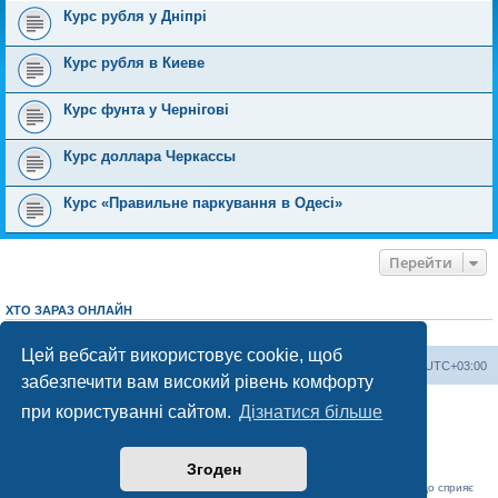
Курс рубля у Дніпрі
Курс рубля в Киеве
Курс фунта у Чернігові
Курс доллара Черкассы
Курс «Правильне паркування в Одесі»
Перейти
ХТО ЗАРАЗ ОНЛАЙН
Зараз переглядають цей форум:
ClaudeBot [AI бот]
і 4 гостей
Цей вебсайт використовує cookie, щоб
Херсонський форум
Команда
Часовий пояс
UTC+03:00
забезпечити вам високий рівень комфорту
Працює на phpBB® Forum Software © phpBB Limited
при користуванні сайтом.
Дізнатися більше
Конфіденційність
|
Умови
Згоден
«Херсонський форум» – приватний, незалежний інтерактивний веб-ресурс, що сприяє