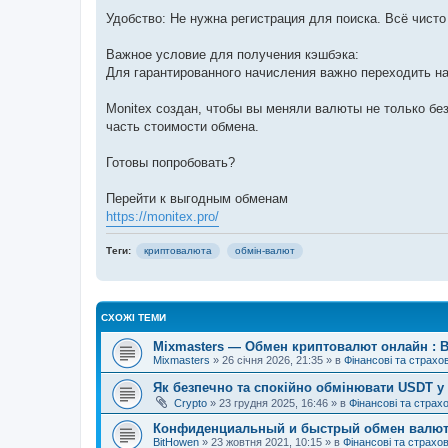
Удобство: Не нужна регистрация для поиска. Всё чисто
Важное условие для получения кэшбэка:
Для гарантированного начисления важно переходить н
Monitex создан, чтобы вы меняли валюты не только б
часть стоимости обмена.
Готовы попробовать?
Перейти к выгодным обменам
https://monitex.pro/
Теги:
криптовалюта
обмін-валют
СХОЖІ ТЕМИ
Mixmasters — Обмен криптовалют онлайн : B
Mixmasters
»
26 січня 2026, 21:35
» в
Фінансові та страхо
Як безпечно та спокійно обмінювати USDT у
Crypto
»
23 грудня 2025, 16:46
» в
Фінансові та страхо
Конфиденциальный и быстрый обмен валют с
BitHowen
»
23 жовтня 2021, 10:15
» в
Фінансові та страхов