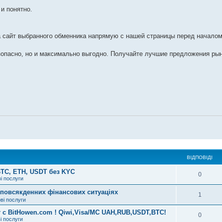
 и понятно.
а сайт выбранного обменника напрямую с нашей страницы перед началом
езопасно, но и максимально выгодно. Получайте лучшие предложения ры
ВІДПОВІДІ
TC, ETH, USDT без KYC
0
ві послуги
 повсякденних фінансових ситуаціях
1
ві послуги
 BitHowen.com ! Qiwi,Visa/MC UAH,RUB,USDT,BTC!
0
і послуги