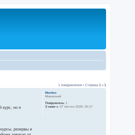
1 повідомлення • Сторінка
1
з
1
Monitex
Мовчазний
Повідомлень:
1
З нами з:
07 лютого 2026, 00:17
 курс, но и
курсы, резервы и
йтинг зависит от