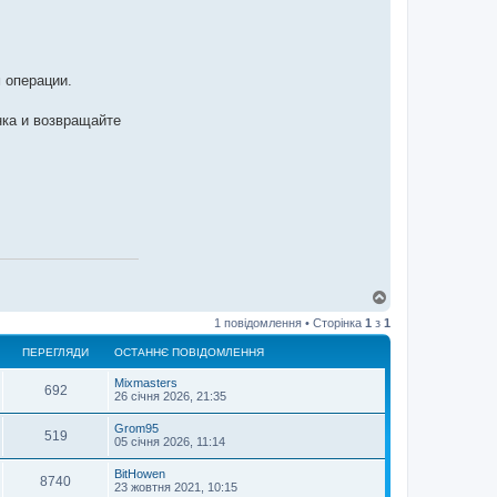
 операции.
нка и возвращайте
Д
о
1 повідомлення • Сторінка
1
з
1
г
о
ПЕРЕГЛЯДИ
ОСТАННЄ ПОВІДОМЛЕННЯ
р
и
Mixmasters
692
26 січня 2026, 21:35
Grom95
519
05 січня 2026, 11:14
BitHowen
8740
23 жовтня 2021, 10:15