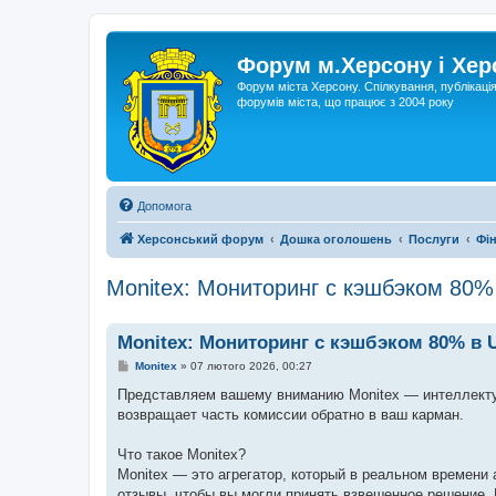
Форум м.Херсону і Хе
Форум міста Херсону. Спілкування, публікаці
форумів міста, що працює з 2004 року
Допомога
Херсонський форум
Дошка оголошень
Послуги
Фін
Monitex: Мониторинг с кэшбэком 80
Monitex: Мониторинг с кэшбэком 80% в
П
Monitex
»
07 лютого 2026, 00:27
о
в
Представляем вашему вниманию Monitex — интеллектуа
і
возвращает часть комиссии обратно в ваш карман.
д
о
м
Что такое Monitex?
л
е
Monitex — это агрегатор, который в реальном времени
н
отзывы, чтобы вы могли принять взвешенное решение. 