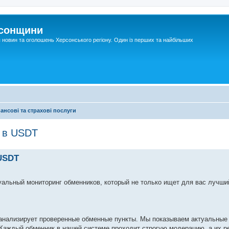
рсонщини
я новин та оголошень Херсонського регіону. Один із перших та найбільших
ансові та страхові послуги
% в USDT
 USDT
льный мониторинг обменников, который не только ищет для вас лучший
 анализирует проверенные обменные пункты. Мы показываем актуальные 
Каждый обменник в нашей системе проходит строгую модерацию, а их ре