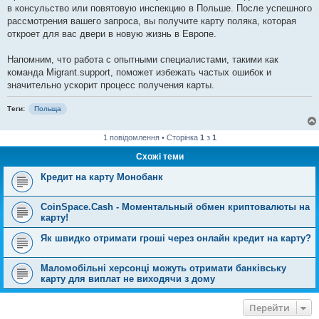
в консульство или повятовую инспекцию в Польше. После успешного
рассмотрения вашего запроса, вы получите карту поляка, которая
откроет для вас двери в новую жизнь в Европе.
Напомним, что работа с опытными специалистами, такими как
команда Migrant.support, поможет избежать частых ошибок и
значительно ускорит процесс получения карты.
Теги:
Польща
1 повідомлення • Сторінка
1
з
1
Схожі теми
Кредит на карту Монобанк
CoinSpace.Cash - Моментальный обмен криптовалюты на
карту!
Як швидко отримати гроші через онлайн кредит на карту?
Маломобільні херсонці можуть отримати банківську
карту для виплат не виходячи з дому
Перейти