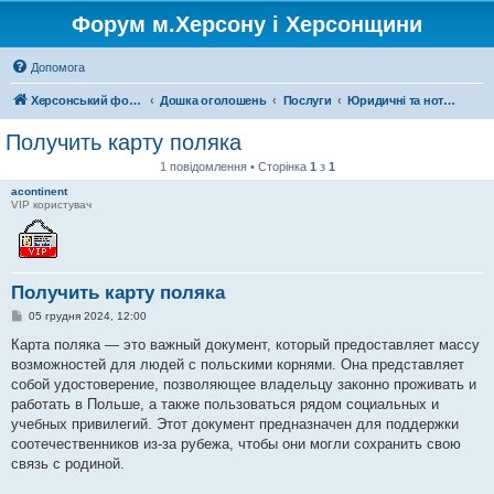
Форум м.Херсону і Херсонщини
Допомога
Херсонський форум
Дошка оголошень
Послуги
Юридичні та нотаріальні послуги
Получить карту поляка
1 повідомлення • Сторінка
1
з
1
acontinent
VIP користувач
Получить карту поляка
П
05 грудня 2024, 12:00
о
в
Карта поляка — это важный документ, который предоставляет массу
і
возможностей для людей с польскими корнями. Она представляет
д
о
собой удостоверение, позволяющее владельцу законно проживать и
м
работать в Польше, а также пользоваться рядом социальных и
л
е
учебных привилегий. Этот документ предназначен для поддержки
н
соотечественников из-за рубежа, чтобы они могли сохранить свою
н
я
связь с родиной.