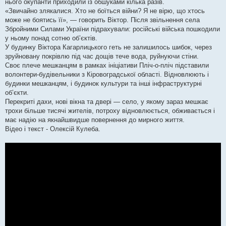
е
нього окупанти приходили із обшуками кілька разів.
н
«Звичайно злякалися. Хто не боїться війни? Я не вірю, що хтось
н
я
може не боятись її», — говорить Віктор. Після звільнення села
Збройними Силами України підрахували: російські війська пошкодили
у ньому понад сотню об’єктів.
У будинку Віктора Кагарлицького геть не залишилось шибок, через
зруйновану покрівлю під час дощів тече вода, руйнуючи стіни.
Своє плече мешканцям в рамках ініціативи Пліч-о-пліч підставили
волонтери-будівельники з Кіровоградської області. Відновлюють і
будинки мешканцям, і будинок культури та інші інфраструктурні
об’єкти.
Перекриті дахи, нові вікна та двері — село, у якому зараз мешкає
трохи більше тисячі жителів, потроху відновлюється, обживається і
має надію на якнайшвидше повернення до мирного життя.
Відео і текст - Олексій Кулеба.