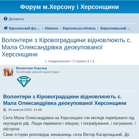
Форум м.Херсону і Херсонщини
Допомога
Херсонський форум
Новини
Херсонська область
Бериславський район
Волонтери з Кіровоградщини відновлюють с.
Мала Олександрівка деокупованої
Херсонщини
1 повідомлення • Сторінка
1
з
1
Волонтери Херсону
Особливо цінний користувач
Волонтери з Кіровоградщини відновлюють с.
Мала Олександрівка деокупованої Херсонщини
П
29 жовтня 2023, 12:46
о
в
Село Мала Олександрівка на Херсонщині сім місяців перебувало під
і
окупацією рф. Люди пережили і обшуки, і пограбування, і катування, і
д
о
обстріли.
м
Свою історію розповідає мешканець села Віктор Кагарлицький. До
л