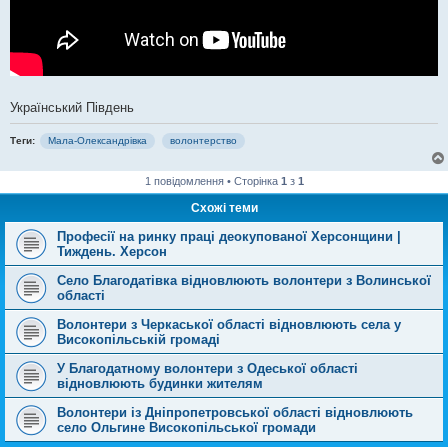
Український Південь
Теги:
Мала-Олександрівка
волонтерство
1 повідомлення • Сторінка
1
з
1
Схожі теми
Професії на ринку праці деокупованої Херсонщини |
Тиждень. Херсон
Село Благодатівка відновлюють волонтери з Волинської
області
Волонтери з Черкаської області відновлюють села у
Високопільській громаді
У Благодатному волонтери з Одеської області
відновлюють будинки жителям
Волонтери із Дніпропетровської області відновлюють
село Ольгине Високопільської громади