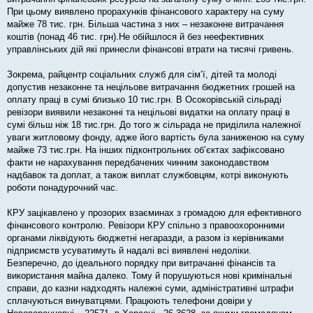
н
я
При цьому виявлено прорахунків фінансового характеру на суму
майже 78 тис. грн. Більша частина з них – незаконне витрачання
коштів (понад 46 тис. грн).Не обійшлося й без неефективних
управлінських дій які принесли фінансові втрати на тисячі гривень.
Зокрема, райцентр соціальних служб для сім’ї, дітей та молоді
допустив незаконне та нецільове витрачання бюджетних грошей на
оплату праці в сумі близько 10 тис.грн. В Осокорівській сільраді
ревізори виявили незаконні та нецільові видатки на оплату праці в
сумі більш ніж 18 тис.грн. До того ж сільрада не приділила належної
уваги житловому фонду, адже його вартість була заниженою на суму
майже 73 тис.грн. На інших підконтрольних об’єктах зафіксовано
факти не нарахування передбачених чинним законодавством
надбавок та доплат, а також виплат службовцям, котрі виконують
роботи понадурочний час.
КРУ зацікавлено у прозорих взаєминах з громадою для ефективного
фінансового контролю. Ревізори КРУ спільно з правоохоронними
органами ліквідують бюджетні негаразди, а разом із керівниками
підприємств усуватимуть й надалі всі виявлені недоліки.
Безперечно, до ідеального порядку при витрачанні фінансів та
використання майна далеко. Тому й порушуються нові кримінальні
справи, до казни надходять належні суми, адміністративні штрафи
сплачуються винуватцями. Працюють телефони довіри у