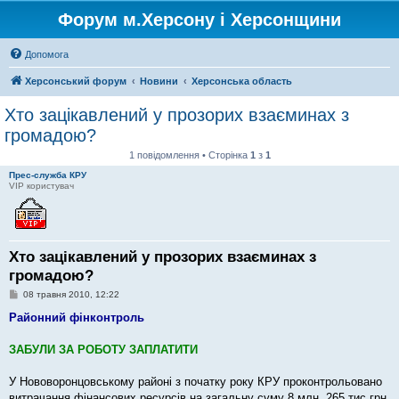
Форум м.Херсону і Херсонщини
Допомога
Херсонський форум
Новини
Херсонська область
Хто зацікавлений у прозорих взаєминах з
громадою?
1 повідомлення • Сторінка
1
з
1
Прес-служба КРУ
VIP користувач
Хто зацікавлений у прозорих взаєминах з
громадою?
П
08 травня 2010, 12:22
о
в
Районний фінконтроль
і
д
о
ЗАБУЛИ ЗА РОБОТУ ЗАПЛАТИТИ
м
л
е
У Нововоронцовському районі з початку року КРУ проконтрольовано
н
витрачання фінансових ресурсів на загальну суму 8 млн. 265 тис.грн.