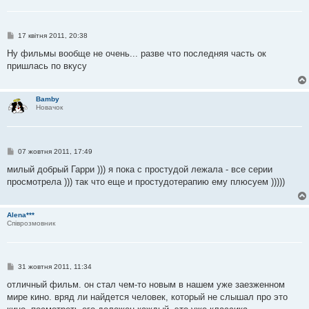
П
17 квітня 2011, 20:38
о
в
Ну фильмы вообще не очень... разве что последняя часть ок
і
пришлась по вкусу
д
о
м
л
Bamby
е
Новачок
н
н
я
П
07 жовтня 2011, 17:49
о
в
милый добрый Гарри ))) я пока с простудой лежала - все серии
і
просмотрела ))) так что еще и простудотерапию ему плюсуем )))))
д
о
м
л
Alena***
е
Співрозмовник
н
н
я
П
31 жовтня 2011, 11:34
о
в
отличный фильм. он стал чем-то новым в нашем уже заезженном
і
мире кино. вряд ли найдется человек, который не слышал про это
д
о