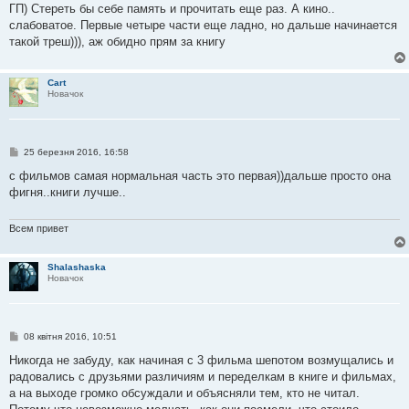
і
ГП) Стереть бы себе память и прочитать еще раз. А кино..
д
о
слабоватое. Первые четыре части еще ладно, но дальше начинается
м
такой треш))), аж обидно прям за книгу
л
е
н
н
Cart
я
Новачок
П
25 березня 2016, 16:58
о
в
с фильмов самая нормальная часть это первая))дальше просто она
і
фигня..книги лучше..
д
о
м
л
Всем привет
е
н
н
Shalashaska
я
Новачок
П
08 квітня 2016, 10:51
о
в
Никогда не забуду, как начиная с 3 фильма шепотом возмущались и
і
радовались с друзьями различиям и переделкам в книге и фильмах,
д
о
а на выходе громко обсуждали и объясняли тем, кто не читал.
м