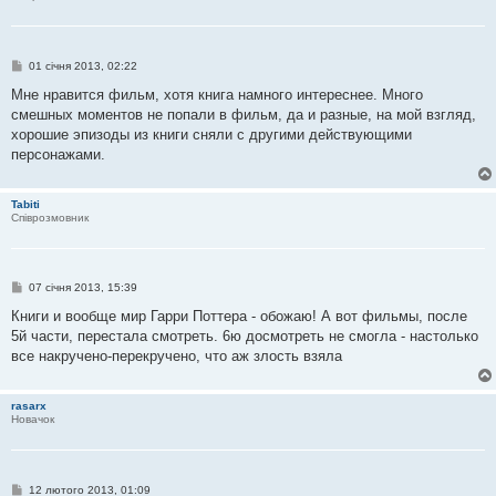
н
я
П
01 січня 2013, 02:22
о
в
Мне нравится фильм, хотя книга намного интереснее. Много
і
смешных моментов не попали в фильм, да и разные, на мой взгляд,
д
о
хорошие эпизоды из книги сняли с другими действующими
м
персонажами.
л
е
н
н
Tabiti
я
Співрозмовник
П
07 січня 2013, 15:39
о
в
Книги и вообще мир Гарри Поттера - обожаю! А вот фильмы, после
і
5й части, перестала смотреть. 6ю досмотреть не смогла - настолько
д
о
все накручено-перекручено, что аж злость взяла
м
л
е
rasarx
н
Новачок
н
я
П
12 лютого 2013, 01:09