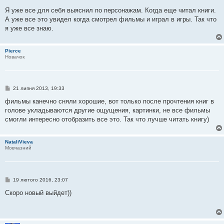
о
в
Я уже все для себя выяснил по персонажам. Когда еще читал книги.
і
А уже все это увидел когда смотрел фильмы и играл в игры. Так что
д
о
я уже все знаю.
м
л
е
Pierce
н
Новачок
н
я
П
21 липня 2013, 19:33
о
в
фильмы канечно сняли хорошие, вот только после прочтения книг в
і
голове укладываются другие ощущения, картинки, не все фильмы
д
о
смогли интересно отобразить все это. Так что лучше читать книгу)
м
л
е
NataliVieva
н
Мовчазний
н
я
П
19 лютого 2016, 23:07
о
в
Скоро новый выйдет))
і
д
о
м
л