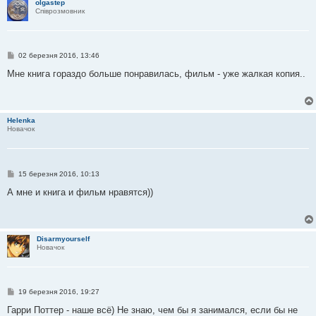
olgastep
е
Співрозмовник
н
н
я
П
02 березня 2016, 13:46
о
в
Мне книга гораздо больше понравилась, фильм - уже жалкая копия..
і
д
о
м
л
Helenka
е
Новачок
н
н
я
П
15 березня 2016, 10:13
о
в
А мне и книга и фильм нравятся))
і
д
о
м
л
Disarmyourself
е
Новачок
н
н
я
П
19 березня 2016, 19:27
о
в
Гарри Поттер - наше всё) Не знаю, чем бы я занимался, если бы не