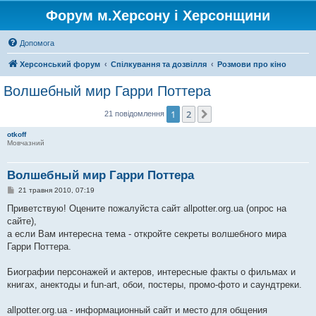
Форум м.Херсону і Херсонщини
Допомога
Херсонський форум
Спілкування та дозвілля
Розмови про кіно
Волшебный мир Гарри Поттера
1
2
Далі
21 повідомлення
otkoff
Мовчазний
Волшебный мир Гарри Поттера
П
21 травня 2010, 07:19
о
в
Приветствую! Оцените пожалуйста сайт allpotter.org.ua (опрос на
і
сайте),
д
о
а если Вам интересна тема - откройте секреты волшебного мира
м
Гарри Поттера.
л
е
н
Биографии персонажей и актеров, интересные факты о фильмах и
н
я
книгах, анектоды и fun-art, обои, постеры, промо-фото и саундтреки.
allpotter.org.ua - информационный сайт и место для общения