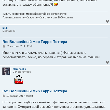
Потому что невозможно молчать, как они посмели, что стоило
л
е
вставить эту фразу-объяснение?!
н
н
я
Купить контейнер, морской контейнер conteiner.info
Пластиковая опалубка, опалубка стен - vals2006.com.ua
lilidi
Мовчазний
Re: Волшебный мир Гарри Поттера
П
28 лютого 2017, 12:44
о
в
Мне и книги, и фильмы очень нравятся) Фильмы можно
і
пересматривать вечно, но первая и вторая часть самые лучшие!
д
о
м
л
Morehod05
е
VIP користувач
н
н
я
Re: Волшебный мир Гарри Поттера
П
19 травня 2017, 06:48
о
в
Вот хорошая подборка семейных фильмов, там есть много похожих
і
кинолент. Смотрим всей семьей и получаем огромное удовольствие.
д