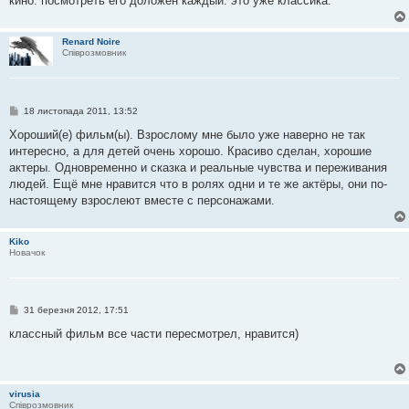
кино. посмотреть его доложен каждый. это уже классика.
м
л
е
н
Renard Noire
н
Співрозмовник
я
П
18 листопада 2011, 13:52
о
в
Хороший(е) фильм(ы). Взрослому мне было уже наверно не так
і
интересно, а для детей очень хорошо. Красиво сделан, хорошие
д
о
актеры. Одновременно и сказка и реальные чувства и переживания
м
людей. Ещё мне нравится что в ролях одни и те же актёры, они по-
л
е
настоящему взрослеют вместе с персонажами.
н
н
я
Kiko
Новачок
П
31 березня 2012, 17:51
о
в
классный фильм все части пересмотрел, нравится)
і
д
о
м
л
virusia
е
Співрозмовник
н