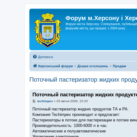
Форум м.Херсону і Хе
Форум міста Херсону. Спілкування, публікаці
форумів міста, що працює з 2004 року
Допомога
Херсонський форум
Дошка оголошень
Продам
Поточный пастеризатор жидких проду
Поточный пастеризатор жидких продукто
П
techimpex
»
03 квітня 2006, 15:33
о
в
Поточный пастеризатор жидких продуктов ТА и РА.
і
Компания Techimpex производит и предлагает:
д
о
Пастеризаторы в потоке для пастеризации в потоке вина
м
Производительность: 1000-6000 л в час.
л
е
Автоматические и полуавтоматические
н
Управление электронное