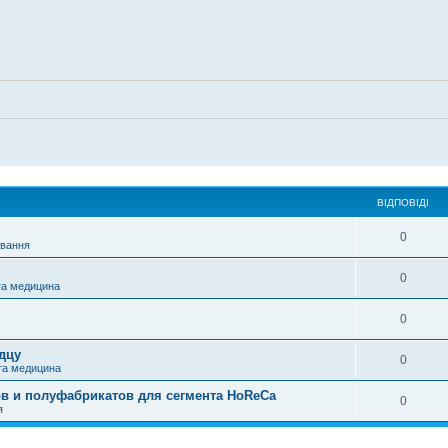
ВІДПОВІДІ
0
ування
0
та медицина
0
дцу
0
та медицина
ов и полуфабрикатов для сегмента HoReCa
0
я