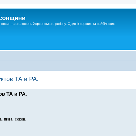
рсонщини
я новин та оголошень Херсонського регіону. Один із перших та найбільших
ктов ТА и РА.
в ТА и РА.
, пива, соков.