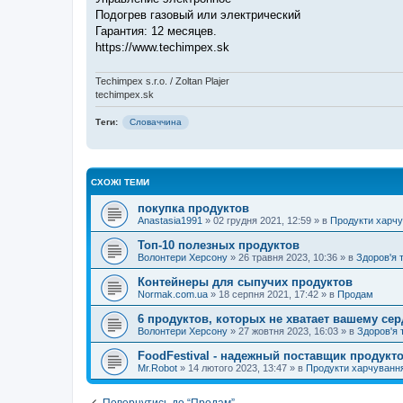
н
я
Подогрев газовый или электрический
Гарантия: 12 месяцев.
https://www.techimpex.sk
Techimpex s.r.o. / Zoltan Plajer
techimpex.sk
Теги:
Словаччина
СХОЖІ ТЕМИ
покупка продуктов
Anastasia1991
»
02 грудня 2021, 12:59
» в
Продукти харч
Топ-10 полезных продуктов
Волонтери Херсону
»
26 травня 2023, 10:36
» в
Здоров'я 
Контейнеры для сыпучих продуктов
Normak.com.ua
»
18 серпня 2021, 17:42
» в
Продам
6 продуктов, которых не хватает вашему сер
Волонтери Херсону
»
27 жовтня 2023, 16:03
» в
Здоров'я 
FoodFestival - надежный поставщик продукт
Mr.Robot
»
14 лютого 2023, 13:47
» в
Продукти харчуванн
Повернутись до “Продам”