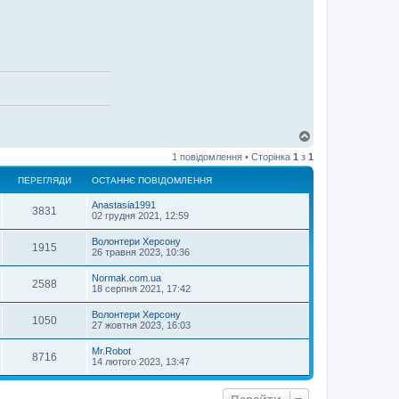
Д
о
1 повідомлення • Сторінка
1
з
1
г
о
ПЕРЕГЛЯДИ
ОСТАННЄ ПОВІДОМЛЕННЯ
р
и
Anastasia1991
3831
02 грудня 2021, 12:59
Волонтери Херсону
1915
26 травня 2023, 10:36
Normak.com.ua
2588
18 серпня 2021, 17:42
Волонтери Херсону
1050
27 жовтня 2023, 16:03
Mr.Robot
8716
14 лютого 2023, 13:47
Перейти