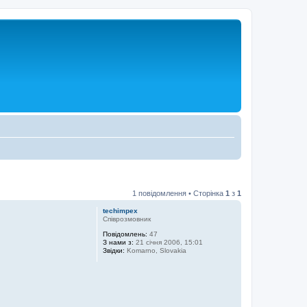
1 повідомлення • Сторінка
1
з
1
techimpex
Співрозмовник
Повідомлень:
47
З нами з:
21 січня 2006, 15:01
Звідки:
Komarno, Slovakia