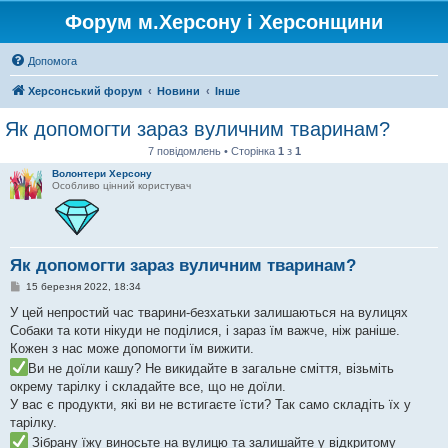
Форум м.Херсону і Херсонщини
Допомога
Херсонський форум
Новини
Інше
Як допомогти зараз вуличним тваринам?
7 повідомлень • Сторінка
1
з
1
Волонтери Херсону
Особливо цінний користувач
Як допомогти зараз вуличним тваринам?
П
15 березня 2022, 18:34
о
в
У цей непростий час тварини-безхатьки залишаються на вулицях
і
Собаки та коти нікуди не поділися, і зараз їм важче, ніж раніше.
д
о
Кожен з нас може допомогти їм вижити.
м
Ви не доїли кашу? Не викидайте в загальне сміття, візьміть
л
е
окрему тарілку і складайте все, що не доїли.
н
У вас є продукти, які ви не встигаєте їсти? Так само складіть їх у
н
я
тарілку.
Зібрану їжу виносьте на вулицю та залишайте у відкритому