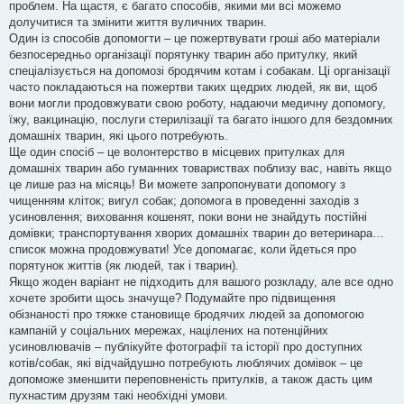
проблем. На щастя, є багато способів, якими ми всі можемо
л
е
долучитися та змінити життя вуличних тварин.
н
Один із способів допомогти – це пожертвувати гроші або матеріали
н
я
безпосередньо організації порятунку тварин або притулку, який
спеціалізується на допомозі бродячим котам і собакам. Ці організації
часто покладаються на пожертви таких щедрих людей, як ви, щоб
вони могли продовжувати свою роботу, надаючи медичну допомогу,
їжу, вакцинацію, послуги стерилізації та багато іншого для бездомних
домашніх тварин, які цього потребують.
Ще один спосіб – це волонтерство в місцевих притулках для
домашніх тварин або гуманних товариствах поблизу вас, навіть якщо
це лише раз на місяць! Ви можете запропонувати допомогу з
чищенням кліток; вигул собак; допомога в проведенні заходів з
усиновлення; виховання кошенят, поки вони не знайдуть постійні
домівки; транспортування хворих домашніх тварин до ветеринара…
список можна продовжувати! Усе допомагає, коли йдеться про
порятунок життів (як людей, так і тварин).
Якщо жоден варіант не підходить для вашого розкладу, але все одно
хочете зробити щось значуще? Подумайте про підвищення
обізнаності про тяжке становище бродячих людей за допомогою
кампаній у соціальних мережах, націлених на потенційних
усиновлювачів – публікуйте фотографії та історії про доступних
котів/собак, які відчайдушно потребують люблячих домівок – це
допоможе зменшити переповненість притулків, а також дасть цим
пухнастим друзям такі необхідні умови.