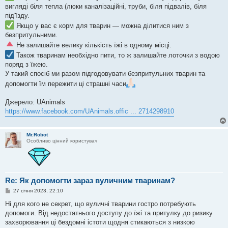
вигляді біля тепла (люки каналізаційні, труби, біля підвалів, біля
під'їзду.
Якщо у вас є корм для тварин — можна ділитися ним з
безпритульними.
Не залишайте велику кількість їжі в одному місці.
Також тваринам необхідно пити, то ж залишайте лоточки з водою
поряд з їжею.
У такий спосіб ми разом підгодовувати безпритульних тварин та
допомогти їм пережити ці страшні часи
Джерело: UAnimals
https://www.facebook.com/UAnimals.offic ... 2714298910
Mr.Robot
Особливо цінний користувач
Re: Як допомогти зараз вуличним тваринам?
П
27 січня 2023, 22:10
о
в
Ні для кого не секрет, що вуличні тварини гостро потребують
і
допомоги. Від недостатнього доступу до їжі та притулку до ризику
д
о
захворювання ці бездомні істоти щодня стикаються з низкою
м