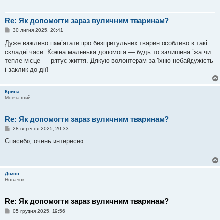
Re: Як допомогти зараз вуличним тваринам?
П
30 липня 2025, 20:41
о
в
Дуже важливо пам’ятати про безпритульних тварин особливо в такі
і
складні часи. Кожна маленька допомога — будь то залишена їжа чи
д
о
тепле місце — рятує життя. Дякую волонтерам за їхню небайдужість
м
і заклик до дії!
л
е
н
н
Крина
я
Мовчазний
Re: Як допомогти зараз вуличним тваринам?
П
28 вересня 2025, 20:33
о
в
Спасибо, очень интересно
і
д
о
м
л
Дімон
е
Новачок
н
н
я
Re: Як допомогти зараз вуличним тваринам?
П
05 грудня 2025, 19:56
о