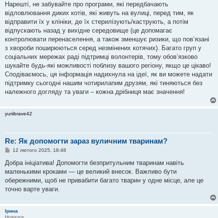
Нарешті, не забувайте про програми, які передбачають
відловлювання диких котів, які живуть на вулиці, перед тим, як
відправити їх у клініки, де їх стерилізують/каструють, а потім
відпускають назад у вихідне середовище (це допомагає
контролювати перенаселення, а також зменшує ризики, що пов’язані
з хвороби поширюються серед незмінених котячих). Багато груп у
соціальних мережах раді підтримці волонтерів, тому обов’язково
шукайте будь-які можливості поблизу вашого регіону, якщо це цікаво!
Сподіваємось, ця інформація надихнула на ідеї, як ви можете надати
підтримку сьогодні нашим чотирилапим друзям, які тиняються без
належного догляду та уваги – кожна дрібниця має значення!
yuriibrave42
Re: Як допомогти зараз вуличним тваринам?
П
12 лютого 2025, 18:48
о
в
Добра ініціатива! Допомогти безпритульним тваринам навіть
і
маленькими кроками — це великий внесок. Важливо бути
д
о
обережними, щоб не привабити багато тварин у одне місце, але це
м
точно варте уваги.
л
е
н
н
Ірина
я
Новачок