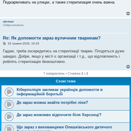
в
Подкармливать на улицах, а также стерилизация очень важна.
і
д
о
м
л
ukrman
е
Співрозмовник
н
н
я
Re: Як допомогти зараз вуличним тваринам?
П
18 травня 2026, 10:43
о
в
Гадаю, треба зосередитись на стерилізації тварин. Плодяться дуже
і
швидко. Добре, якщо у місті є організації і т.д., що відловлюють і
д
о
роблять стерилізацію безкоштовно.
м
л
е
7 повідомлень • Сторінка
1
з
1
н
н
Схожі теми
я
Кіберполіція закликає українців допомогти в
інформаційній боротьбі
Де зараз можна знайти потрібні ліки?
Де зараз можливо відпочити біля Херсонці?
Що зараз з вихованцями Олешківського дитячого