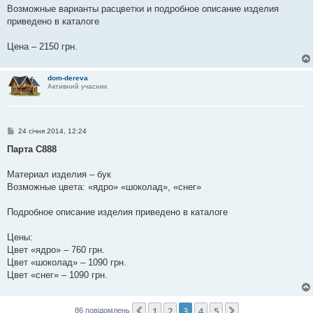
н
Возможные варианты расцветки и подробное описание изделия
н
я
приведено в каталоге
Цена – 2150 грн.
dom-dereva
Активний учасник
П
24 січня 2014, 12:24
о
в
Парта С888
і
д
о
Материал изделия – бук
м
Возможные цвета: «ядро» «шоколад», «снег»
л
е
н
Подробное описание изделия приведено в каталоге
н
я
Цены:
Цвет «ядро» – 760 грн.
Цвет «шоколад» – 1090 грн.
Цвет «снег» – 1090 грн.
1
2
3
4
5
Поперед.
Далі
86 повідомлень