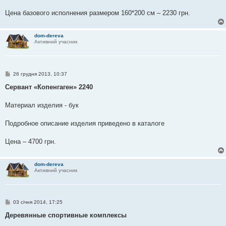
Цена базового исполнения размером 160*200 см – 2230 грн.
dom-dereva
Активний учасник
П
26 грудня 2013, 10:37
о
в
Сервант «Копенгаген» 2240
і
д
о
Материал изделия - бук
м
л
е
Подробное описание изделия приведено в каталоге
н
н
я
Цена – 4700 грн.
dom-dereva
Активний учасник
П
03 січня 2014, 17:25
о
в
Деревянные спортивные комплексы
і
д