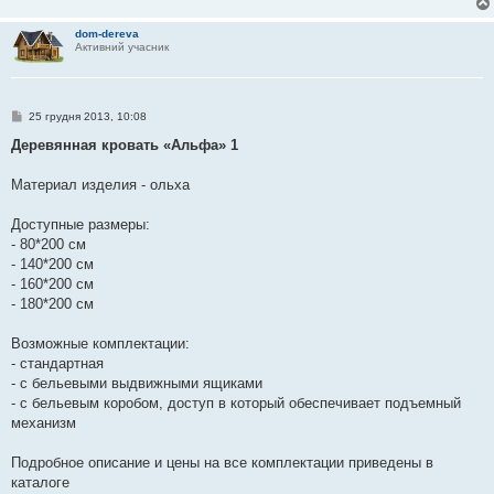
dom-dereva
Активний учасник
П
25 грудня 2013, 10:08
о
в
Деревянная кровать «Альфа» 1
і
д
о
Материал изделия - ольха
м
л
е
Доступные размеры:
н
- 80*200 см
н
я
- 140*200 см
- 160*200 см
- 180*200 см
Возможные комплектации:
- стандартная
- с бельевыми выдвижными ящиками
- с бельевым коробом, доступ в который обеспечивает подъемный
механизм
Подробное описание и цены на все комплектации приведены в
каталоге