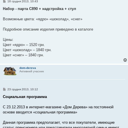
П
18 грудня 2013, 10:43
о
в
Набор - парта С890 + надстройка + стул
і
д
о
Возможные цвета: «ядро» «шоколад», «снег»
м
л
е
Подробное описание изделия приведено в каталоге
н
н
я
Цены:
Цвет «ядро» – 1520 грн.
Цвет «шоколад» – 1840 грн.
Цвет «снег» – 1840 грн.
dom-dereva
Активний учасник
П
23 грудня 2013, 10:12
о
в
Социальная программа
і
д
о
С 23.12.2013 в интернет-магазине «Дом Дерева» на постоянной
м
основе вводится «социальная программа»
л
е
н
Данная программа предполагает, что все покупатели, имеющие
н
я
статус ппенсионера или представители многодетной семьи имеют