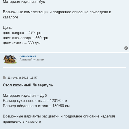
я
Материал изделия - бук
Возможные комплектации и подробное описание приведено в
каталоге
Цены:
цвет «ядро» – 470 грн.
цвет «шоколад» – 560 грн.
цвет «снег» – 560 грн.
dom-dereva
Активний учасник
П
11 грудня 2013, 11:57
о
в
Стол кухонный Ливерпуль
і
д
о
Материал изделия – Дуб
м
Размер кухонного стола – 120*80 см
л
е
Размер обеденного стола – 130*80 см
н
н
я
Возможные варианты расцветки и подробное описание изделия
приведено в каталоге