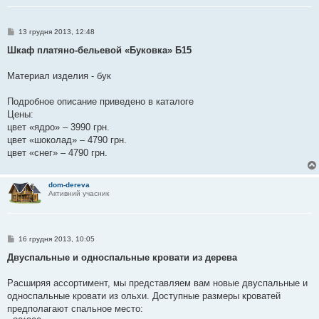
П
13 грудня 2013, 12:48
о
в
Шкаф платяно-бельевой «Буковка» Б15
і
д
о
Материал изделия - бук
м
л
е
Подробное описание приведено в каталоге
н
Цены:
н
я
цвет «ядро» – 3990 грн.
цвет «шоколад» – 4790 грн.
цвет «снег» – 4790 грн.
dom-dereva
Активний учасник
П
16 грудня 2013, 10:05
о
в
Двуспальные и односпальные кровати из дерева
і
д
о
Расширяя ассортимент, мы представляем вам новые двуспальные и
м
односпальные кровати из ольхи. Доступные размеры кроватей
л
е
предполагают спальное место:
н