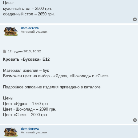
Цены:
кухонный стол – 2500 грн.
обеденный стол – 2650 грн.
dom-dereva
Активний учасник
П
12 грудня 2013, 10:52
о
в
Кровать «Буковка» Б12
і
д
о
Материал изделия – бук
м
Возможен цвет на выбор - «Ядро», «Шоколад» и «Снег»
л
е
н
Подробное описание изделия приведено в каталоге
н
я
Цены
Цвет «Ядро» – 1750 грн.
Цвет «Шоколад» – 2090 грн.
Цвет «Снег» – 2090 грн.
dom-dereva
Активний учасник