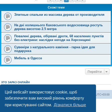
Схожі теми
Элитные спальни из массива дерева от производителя
На дні колишнього Каховського водосховища ростуть
дерева висотою 2.5 метра
Повалені дерева, обірвані дроти, 68 населених пунктів
без електрики: наслідки негоди на Херсонщині
Сувеніри з натурального каміння - гарна ідея для
подарунка
Мебель в Одессе
Перейти
ХТО ЗАРАЗ ОНЛАЙН
Зараз переглядають цей форум:
ClaudeBot [AI бот]
і 3 гостей
Цей вебсайт використовує cookie, щоб
Херсонський форум
Команда
Часовий пояс
UTC+03:00
забезпечити вам високий рівень комфорту
Працює на phpBB® Forum Software © phpBB Limited
при користуванні сайтом.
Дізнатися більше
Конфіденційність
|
Умови