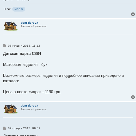
Теги:
меблі
dom-dereva
Активний учасник
П
06 грудня 2013, 11:13
о
в
Детская парта С884
і
д
о
Материал изделия - бук
м
л
е
Возможные размеры изделия и подробное описание приведено в
н
каталоге
н
я
Цена в цвете «ядро»– 1190 грн.
dom-dereva
Активний учасник
П
09 грудня 2013, 09:49
о
в