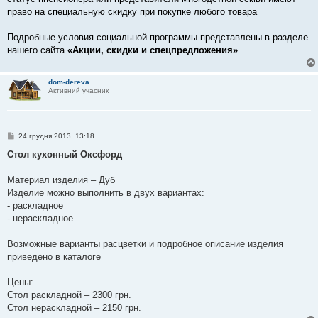
право на специальную скидку при покупке любого товара
Подробные условия социальной программы представлены в разделе
нашего сайта
«Акции, скидки и спецпредложения»
dom-dereva
Активний учасник
П
24 грудня 2013, 13:18
о
в
Стол кухонный Оксфорд
і
д
о
Материал изделия – Дуб
м
Изделие можно выполнить в двух вариантах:
л
е
- раскладное
н
- нераскладное
н
я
Возможные варианты расцветки и подробное описание изделия
приведено в каталоге
Цены:
Стол раскладной – 2300 грн.
Стол нераскладной – 2150 грн.