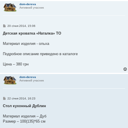
dom-dereva
Активний учасник
П
20 січня 2014, 15:06
о
в
Детская кроватка «Наталка» ТО
і
д
о
Материал изделия - ольха
м
л
е
Подробное описание приведено в каталоге
н
н
я
Цена – 380 грн
dom-dereva
Активний учасник
П
22 січня 2014, 16:23
о
в
Стол кухонный Дублин
і
д
о
Материал изделия – Дуб
м
Размер – 100(135)*65 см
л
е