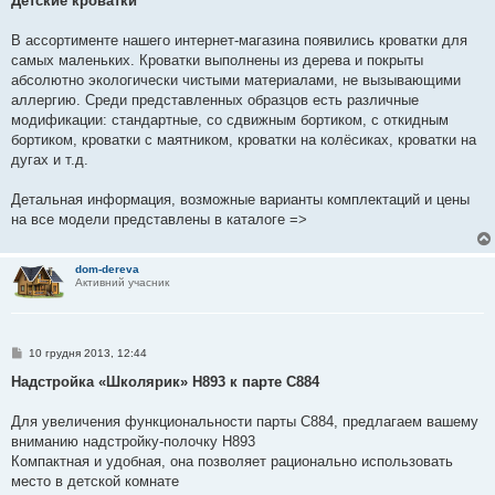
Детские кроватки
і
д
о
В ассортименте нашего интернет-магазина появились кроватки для
м
самых маленьких. Кроватки выполнены из дерева и покрыты
л
е
абсолютно экологически чистыми материалами, не вызывающими
н
аллергию. Среди представленных образцов есть различные
н
я
модификации: стандартные, со сдвижным бортиком, с откидным
бортиком, кроватки с маятником, кроватки на колёсиках, кроватки на
дугах и т.д.
Детальная информация, возможные варианты комплектаций и цены
на все модели представлены в каталоге =>
dom-dereva
Активний учасник
П
10 грудня 2013, 12:44
о
в
Надстройка «Школярик» Н893 к парте С884
і
д
о
Для увеличения функциональности парты С884, предлагаем вашему
м
вниманию надстройку-полочку Н893
л
е
Компактная и удобная, она позволяет рационально использовать
н
место в детской комнате
н