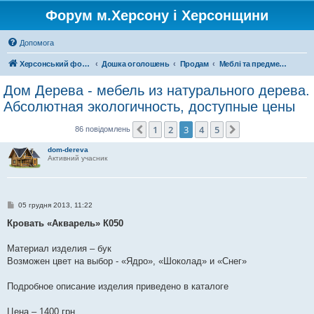
Форум м.Херсону і Херсонщини
Допомога
Херсонський форум
Дошка оголошень
Продам
Меблі та предмети інтер'єру
Дом Дерева - мебель из натурального дерева.
Абсолютная экологичность, доступные цены
1
2
3
4
5
Поперед.
Далі
86 повідомлень
dom-dereva
Активний учасник
П
05 грудня 2013, 11:22
о
в
Кровать «Акварель» К050
і
д
о
Материал изделия – бук
м
Возможен цвет на выбор - «Ядро», «Шоколад» и «Снег»
л
е
н
Подробное описание изделия приведено в каталоге
н
я
Цена – 1400 грн.