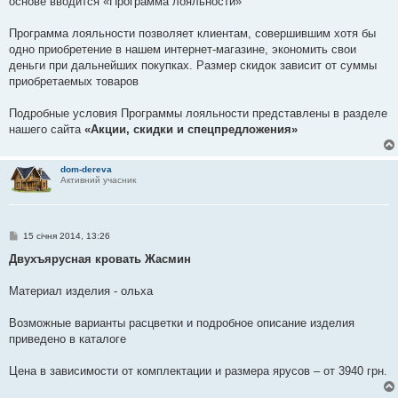
основе вводится «Программа лояльности»
л
е
н
Программа лояльности позволяет клиентам, совершившим хотя бы
н
я
одно приобретение в нашем интернет-магазине, экономить свои
деньги при дальнейших покупках. Размер скидок зависит от суммы
приобретаемых товаров
Подробные условия Программы лояльности представлены в разделе
нашего сайта
«Акции, скидки и спецпредложения»
dom-dereva
Активний учасник
П
15 січня 2014, 13:26
о
в
Двухъярусная кровать Жасмин
і
д
о
Материал изделия - ольха
м
л
е
Возможные варианты расцветки и подробное описание изделия
н
приведено в каталоге
н
я
Цена в зависимости от комплектации и размера ярусов – от 3940 грн.