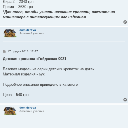
Лира 2 – 2040 грн
Прима – 3630 грн
*Для того, чтобы узнать название кровати, нажмите на
миниатюре с интересующим вас изделием
dom-dereva
Активний учасник
П
17 грудня 2013, 12:47
о
в
Детская кроватка «Гойдалка» 0021
і
д
о
Базовая модель из серии детских кроваток на дугах
м
Материал изделия - бук
л
е
н
Подробное описание приведено в каталоге
н
я
Цена – 540 грн
dom-dereva
Активний учасник