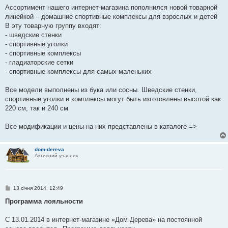
о
Ассортимент нашего интернет-магазина пополнился новой товарной
м
линейкой – домашние спортивные комплексы для взрослых и детей
л
е
В эту товарную группу входят:
н
- шведские стенки
н
я
- спортивные уголки
- спортивные комплексы
- гладиаторские сетки
- спортивные комплексы для самых маленьких
Все модели выполнены из бука или сосны. Шведские стенки,
спортивные уголки и комплексы могут быть изготовлены высотой как
220 см, так и 240 см
Все модификации и цены на них представлены в каталоге =>
dom-dereva
Активний учасник
П
13 січня 2014, 12:49
о
в
Программа лояльности
і
д
о
С 13.01.2014 в интернет-магазине «Дом Дерева» на постоянной
м