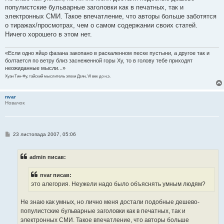
н
популистские бульварные заголовки как в печатных, так и
н
я
электронных СМИ. Такое впечатление, что авторы больше заботятся
о тиражах/просмотрах, чем о самом содержании своих статей.
Ничего хорошего в этом нет.
«Если одно яйцо фазана закопано в раскаленном песке пустыни, а другое так и
болтается по ветру близ заснеженной горы Ху, то в голову тебе приходят
неожиданные мысли...»
Хуан Тин-Фу, тайский мыслитель эпохи Дзян, VI век до н.э.
nvar
Новачок
П
23 листопада 2007, 05:06
о
в
і
admin писав:
д
о
м
nvar писав:
л
е
это алегория. Неужели надо было объяснять умным людям?
н
н
я
Не знаю как умных, но лично меня достали подобные дешево-
популистские бульварные заголовки как в печатных, так и
электронных СМИ. Такое впечатление, что авторы больше