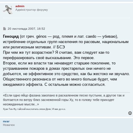
admin
Адміністратор форуму
П
20 листопада 2007, 16:52
о
в
Геноцид
(от греч. génos — род, племя и лат. caedo — убиваю),
і
истребление отдельных групп населения по расовым, национальным
д
о
или религиозным мотивам. // БСЭ
м
При чем же тут возрастное? Я считаю, вам следует как-то
л
е
перефразировать своё высказывание. Это первое.
н
Второе, если же власти так ненавидят старшее поколение, то
н
я
устраиванием пожаров в домах престарелых они ничего не
добъются, не эффективное это средство, как бы жестоко ни звучало.
Общественного резонанса от него во много больше будет, чем
ожидаемого эффекта. С остальным можно согласиться.
«Если одно яйцо фазана закопано в раскаленном песке пустыни, а другое так и
болтается по ветру близ заснеженной горы Ху, то в голову тебе приходят
неожиданные мысли...»
Хуан Тин-Фу, тайский мыслитель эпохи Дзян, VI век до н.э.
nvar
Новачок