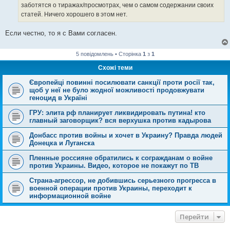
заботятся о тиражах/просмотрах, чем о самом содержании своих
статей. Ничего хорошего в этом нет.
Если честно, то я с Вами согласен.
5 повідомлень • Сторінка
1
з
1
Схожі теми
Європейці повинні посилювати санкції проти росії так,
щоб у неї не було жодної можливості продовжувати
геноцид в Україні
ГРУ: элита рф планирует ликвидировать путина! кто
главный заговорщик? вся верхушка против кадырова
Донбасс против войны и хочет в Украину? Правда людей
Донецка и Луганска
Пленные россияне обратились к согражданам о войне
против Украины. Видео, которое не покажут по ТВ
Страна-агрессор, не добившись серьезного прогресса в
военной операции против Украины, переходит к
информационной войне
Перейти