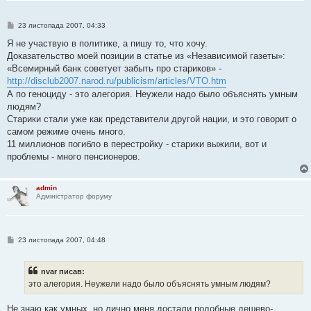
П
23 листопада 2007, 04:33
о
в
Я не участвую в политике, а пишу то, что хочу.
і
Доказательство моей позиции в статье из «Независимой газеты»:
д
о
«Всемирный банк советует забыть про стариков» -
м
http://disclub2007.narod.ru/publicism/articles/VTO.htm
л
е
А по геноциду - это алегория. Неужели надо было объяснять умным
н
людям?
н
я
Старики стали уже как представители другой нации, и это говорит о
самом режиме очень много.
11 миллионов погибло в перестройку - старики выжили, вот и
проблемы - много пенсионеров.
admin
Адміністратор форуму
П
23 листопада 2007, 04:48
о
в
і
nvar писав:
д
о
это алегория. Неужели надо было объяснять умным людям?
м
л
е
Не знаю как умных, но лично меня достали подобные дешево-