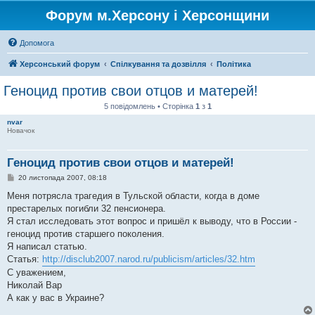
Форум м.Херсону і Херсонщини
Допомога
Херсонський форум
Спілкування та дозвілля
Політика
Геноцид против свои отцов и матерей!
5 повідомлень • Сторінка
1
з
1
nvar
Новачок
Геноцид против свои отцов и матерей!
П
20 листопада 2007, 08:18
о
в
Меня потрясла трагедия в Тульской области, когда в доме
і
престарелых погибли 32 пенсионера.
д
о
Я стал исследовать этот вопрос и пришёл к выводу, что в России -
м
геноцид против старшего поколения.
л
е
Я написал статью.
н
Статья:
http://disclub2007.narod.ru/publicism/articles/32.htm
н
я
С уважением,
Николай Вар
А как у вас в Украине?