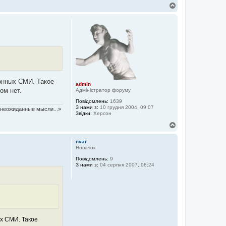
Д
о
г
о
р
и
ронных СМИ. Такое
admin
ом нет.
Адміністратор форуму
Повідомлень:
1639
З нами з:
10 грудня 2004, 09:07
т неожиданные мысли...»
Звідки:
Херсон
Д
о
г
nvar
о
Новачок
р
Повідомлень:
9
и
З нами з:
04 серпня 2007, 08:24
ых СМИ. Такое