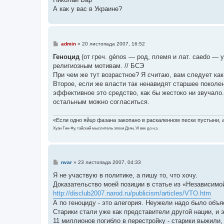
н
я
А как у вас в Украине?
П
admin
»
20 листопада 2007, 16:52
о
в
Геноцид
(от греч. génos — род, племя и лат. caedo —
і
религиозным мотивам. // БСЭ
д
о
При чем же тут возрастное? Я считаю, вам следует ка
м
Второе, если же власти так ненавидят старшее поколе
л
е
эффективное это средство, как бы жестоко ни звучало
н
остальным можно согласиться.
н
я
«Если одно яйцо фазана закопано в раскаленном песке пустыни, а 
Хуан Тин-Фу, тайский мыслитель эпохи Дзян, VI век до н.э.
П
nvar
»
23 листопада 2007, 04:33
о
в
Я не участвую в политике, а пишу то, что хочу.
і
Доказательство моей позиции в статье из «Независимой
д
о
http://disclub2007.narod.ru/publicism/articles/VTO.htm
м
А по геноциду - это алегория. Неужели надо было об
л
е
Старики стали уже как представители другой нации, и 
н
11 миллионов погибло в перестройку - старики выжили,
н