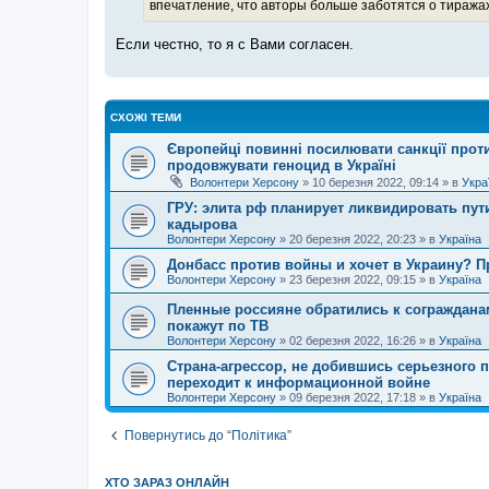
впечатление, что авторы больше заботятся о тиражах
Если честно, то я с Вами согласен.
СХОЖІ ТЕМИ
Європейці повинні посилювати санкції проти 
продовжувати геноцид в Україні
Волонтери Херсону
»
10 березня 2022, 09:14
» в
Укра
ГРУ: элита рф планирует ликвидировать пут
кадырова
Волонтери Херсону
»
20 березня 2022, 20:23
» в
Україна
Донбасс против войны и хочет в Украину? П
Волонтери Херсону
»
23 березня 2022, 09:15
» в
Україна
Пленные россияне обратились к согражданам
покажут по ТВ
Волонтери Херсону
»
02 березня 2022, 16:26
» в
Україна
Страна-агрессор, не добившись серьезного 
переходит к информационной войне
Волонтери Херсону
»
09 березня 2022, 17:18
» в
Україна
Повернутись до “Політика”
ХТО ЗАРАЗ ОНЛАЙН