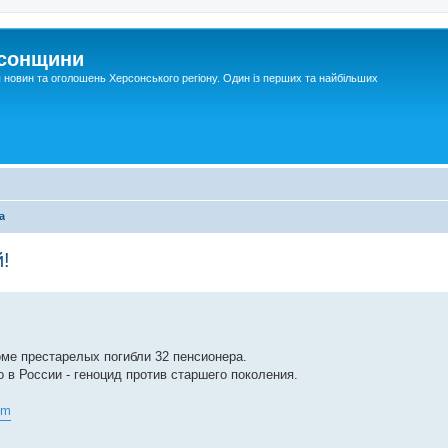
рсонщини
я новин та оголошень Херсонського регіону. Один із перших та найбільших
а
!
оме престарелых погибли 32 пенсионера.
о в России - геноцид против старшего поколения.
tm