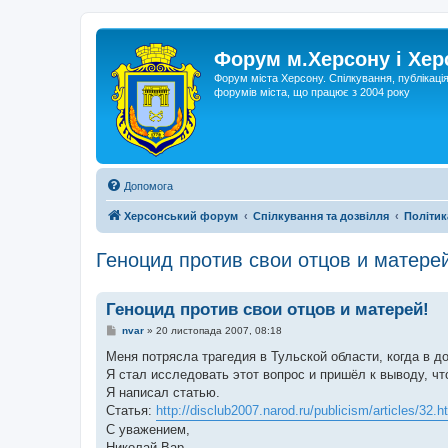
Форум м.Херсону і Хе
Форум міста Херсону. Спілкування, публікаці
форумів міста, що працює з 2004 року
Допомога
Херсонський форум
Спілкування та дозвілля
Політик
Геноцид против свои отцов и матерей
Геноцид против свои отцов и матерей!
П
nvar
»
20 листопада 2007, 08:18
о
в
Меня потрясла трагедия в Тульской области, когда в д
і
Я стал исследовать этот вопрос и пришёл к выводу, чт
д
о
Я написал статью.
м
Статья:
http://disclub2007.narod.ru/publicism/articles/32.h
л
е
С уважением,
н
Николай Вар