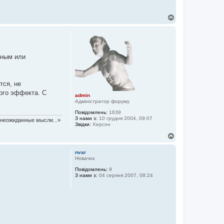
Д
о
г
о
р
и
ьным или
тся, не
мого эффекта. С
admin
Адміністратор форуму
Повідомлень:
1639
З нами з:
10 грудня 2004, 09:07
т неожиданные мысли...»
Звідки:
Херсон
Д
о
г
nvar
о
Новачок
р
Повідомлень:
9
и
З нами з:
04 серпня 2007, 08:24