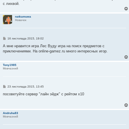
с лихвой.
natkamuwa
Новачок
П
16 листопада 2015, 19:02
о
в
А мне нравится игра Лес Вуду игра на поиск предметов с
і
приключениями. На online-gamez.ru много интересных игор.
д
о
м
л
Tony1985
е
Мовчазний
н
н
я
П
23 листопада 2015, 13:45
о
в
посоветуйте сервер "лайн эйдж" с рейтом х10
і
д
о
м
л
Andruha83
е
Мовчазний
н
н
я