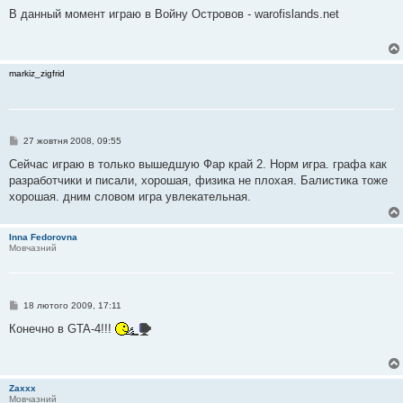
о
в
В данный момент играю в Войну Островов - warofislands.net
і
д
о
м
л
markiz_zigfrid
е
н
н
я
П
27 жовтня 2008, 09:55
о
в
Сейчас играю в только вышедшую Фар край 2. Норм игра. графа как
і
разработчики и писали, хорошая, физика не плохая. Балистика тоже
д
о
хорошая. дним словом игра увлекательная.
м
л
е
Inna Fedorovna
н
Мовчазний
н
я
П
18 лютого 2009, 17:11
о
в
Конечно в GTA-4!!!
і
д
о
м
л
Zaxxx
е
Мовчазний
н