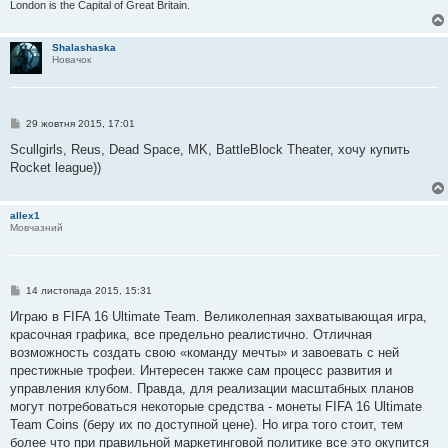
я
London is the Capital of Great Britain.
Shalashaska
Новачок
П
29 жовтня 2015, 17:01
о
в
Scullgirls, Reus, Dead Space, MK, BattleBlock Theater, хочу купить
і
Rocket league))
д
о
м
л
allex1
е
Мовчазний
н
н
я
П
14 листопада 2015, 15:31
о
в
Играю в FIFA 16 Ultimate Team. Великолепная захватывающая игра,
і
красочная графика, все предельно реалистично. Отличная
д
о
возможность создать свою «команду мечты» и завоевать с ней
м
престижные трофеи. Интересен также сам процесс развития и
л
е
управления клубом. Правда, для реализации масштабных планов
н
могут потребоваться некоторые средства - монеты FIFA 16 Ultimate
н
я
Team Coins (беру их по доступной цене). Но игра того стоит, тем
более что при правильной маркетинговой политике все это окупится