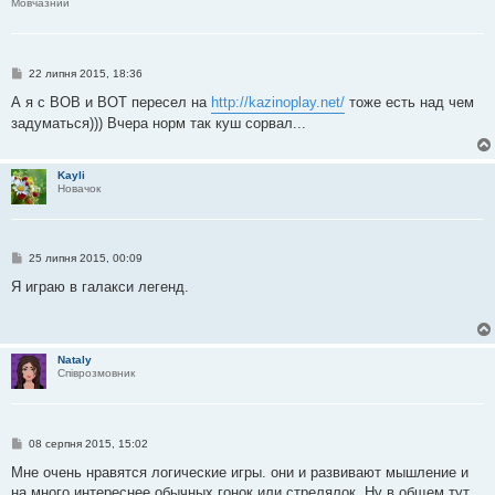
Мовчазний
П
22 липня 2015, 18:36
о
в
А я с ВОВ и ВОТ пересел на
http://kazinoplay.net/
тоже есть над чем
і
задуматься))) Вчера норм так куш сорвал...
д
о
м
л
Kayli
е
Новачок
н
н
я
П
25 липня 2015, 00:09
о
в
Я играю в галакси легенд.
і
д
о
м
л
Nataly
е
Співрозмовник
н
н
я
П
08 серпня 2015, 15:02
о
в
Мне очень нравятся логические игры. они и развивают мышление и
і
на много интереснее обычных гонок или стрелялок. Ну в общем тут