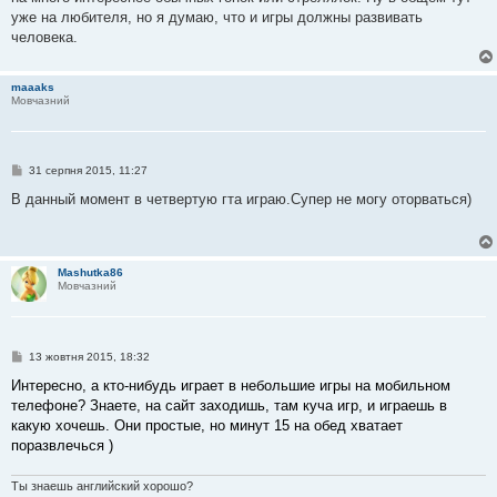
д
о
уже на любителя, но я думаю, что и игры должны развивать
м
человека.
л
е
н
н
maaaks
я
Мовчазний
П
31 серпня 2015, 11:27
о
в
В данный момент в четвертую гта играю.Супер не могу оторваться)
і
д
о
м
л
Mashutka86
е
Мовчазний
н
н
я
П
13 жовтня 2015, 18:32
о
в
Интересно, а кто-нибудь играет в небольшие игры на мобильном
і
телефоне? Знаете, на сайт заходишь, там куча игр, и играешь в
д
о
какую хочешь. Они простые, но минут 15 на обед хватает
м
поразвлечься )
л
е
н
Ты знаешь английский хорошо?
н