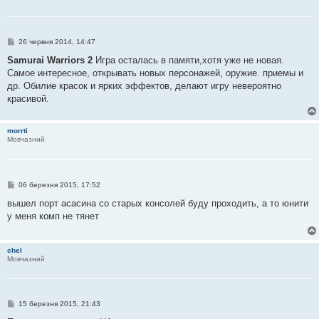
н
я
П
26 червня 2014, 14:47
о
в
Samurai Warriors 2
Игра осталась в памяти,хотя уже не новая.
і
Самое интересное, открывать новых персонажей, оружие. приемы и
д
о
др. Обилие красок и ярких эффектов, делают игру невероятно
м
красивой.
л
е
н
н
morrti
я
Мовчазний
П
06 березня 2015, 17:52
о
в
вышел порт асасина со старых консолей буду проходить, а то юнити
і
у меня комп не тянет
д
о
м
л
chel
е
Мовчазний
н
н
я
П
15 березня 2015, 21:43
о