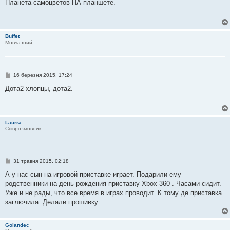
в
Планета самоцветов НА планшете.
і
д
о
м
л
Buffet
е
Мовчазний
н
н
я
П
16 березня 2015, 17:24
о
в
Дота2 хлопцы, дота2.
і
д
о
м
л
Laurra
е
Співрозмовник
н
н
я
П
31 травня 2015, 02:18
о
в
А у нас сын на игровой приставке играет. Подарили ему
і
родственники на день рождения приставку Xbox 360 . Часами сидит.
д
о
Уже и не рады, что все время в играх проводит. К тому де приставка
м
заглючила. Делали прошивку.
л
е
н
н
Golandec
я