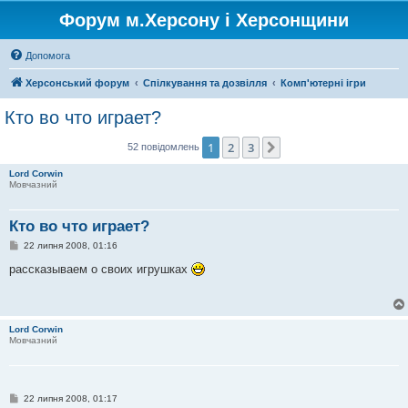
Форум м.Херсону і Херсонщини
Допомога
Херсонський форум
Спілкування та дозвілля
Комп'ютерні ігри
Кто во что играет?
1
2
3
Далі
52 повідомлень
Lord Corwin
Мовчазний
Кто во что играет?
П
22 липня 2008, 01:16
о
в
рассказываем о своих игрушках
і
д
о
м
л
Lord Corwin
е
Мовчазний
н
н
я
П
22 липня 2008, 01:17