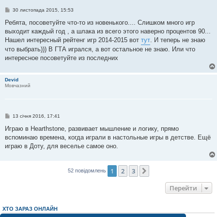
П
30 листопада 2015, 15:53
о
в
Ребята, посоветуйте что-то из новенького.... Слишком много игр
і
выходит каждый год , а шлака из всего этого наверно процентов 90...
д
о
Нашел интересный рейтенг игр 2014-2015 вот
тут
. И теперь не знаю
м
что выбрать))) В ГТА игрался, а вот остальное не знаю. Или что
л
е
интересное посоветуйте из последних
н
н
я
Devid
Мовчазний
П
13 січня 2016, 17:41
о
в
Играю в Hearthstone, развивает мышление и логику, прямо
і
вспоминаю времена, когда играли в настольные игры в детстве. Ещё
д
о
играю в Доту, для веселье самое оно.
м
л
е
н
1
2
3
Далі
52 повідомлень
н
я
Перейти
ХТО ЗАРАЗ ОНЛАЙН