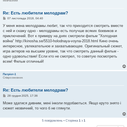
Мовчазний
Re: Есть любители мелодрам?
П
07 листопада 2018, 04:40
о
в
У меня жена мелодрамы любит, так что приходится смотреть вместе
і
с ней и скажу одно - мелодрамы есть получше всяких боевиков и
д
о
приключений. Вот к примеру на днях смотрели фильм "Холодная
м
война" http://kinosha.se/5510-holodnaya-voyna-2018.html Кино очень
л
е
интересное, увлекательное и захватывающее. Оригинальный сюжет,
н
игра актеров на высшем уровне, так что смотреть данный фильм -
н
я
одно удовольствие! Если кто не смотрел, то советую посмотреть
всем! Фильм отличный!
Патріот-1
Співрозмовник
Re: Есть любители мелодрам?
П
28 грудня 2025, 17:36
о
в
Може здатися дивним, мені інколи подобаються. Якщо круто знято і
і
сюжет незвичний, то чого б не глянути.
д
о
м
л
5 повідомлень • Сторінка
1
з
1
е
н