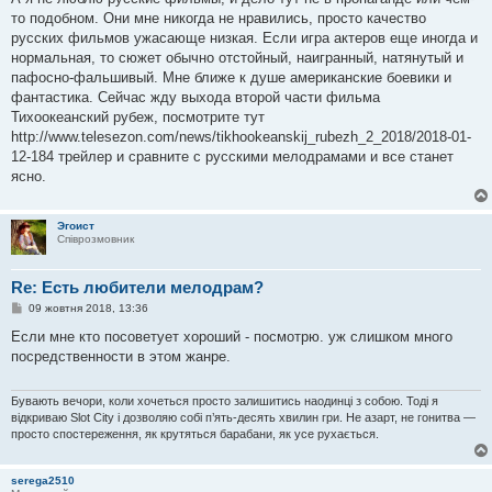
і
то подобном. Они мне никогда не нравились, просто качество
д
о
русских фильмов ужасающе низкая. Если игра актеров еще иногда и
м
нормальная, то сюжет обычно отстойный, наигранный, натянутый и
л
е
пафосно-фальшивый. Мне ближе к душе американские боевики и
н
фантастика. Сейчас жду выхода второй части фильма
н
я
Тихоокеанский рубеж, посмотрите тут
http://www.telesezon.com/news/tikhookeanskij_rubezh_2_2018/2018-01-
12-184 трейлер и сравните с русскими мелодрамами и все станет
ясно.
Эгоист
Співрозмовник
Re: Есть любители мелодрам?
П
09 жовтня 2018, 13:36
о
в
Если мне кто посоветует хороший - посмотрю. уж слишком много
і
посредственности в этом жанре.
д
о
м
л
Бувають вечори, коли хочеться просто залишитись наодинці з собою. Тоді я
е
відкриваю Slot City і дозволяю собі п’ять-десять хвилин гри. Не азарт, не гонитва —
н
просто спостереження, як крутяться барабани, як усе рухається.
н
я
serega2510