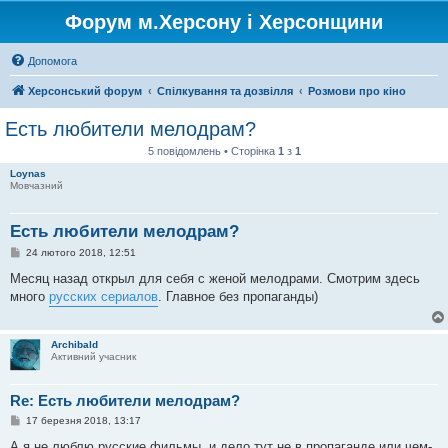
Форум м.Херсону і Херсонщини
Допомога
Херсонський форум
Спілкування та дозвілля
Розмови про кіно
Есть любители мелодрам?
5 повідомлень • Сторінка
1
з
1
Loynas
Мовчазний
Есть любители мелодрам?
П
24 лютого 2018, 12:51
о
в
Месяц назад открыл для себя с женой мелодрами. Смотрим здесь
і
много
русских сериалов
. Главное без пропаганды)
д
о
м
л
Archibald
е
Активний учасник
н
н
я
Re: Есть любители мелодрам?
П
17 березня 2018, 13:17
о
в
А я не люблю русские фильмы, и дело тут не в пропаганде или чем-