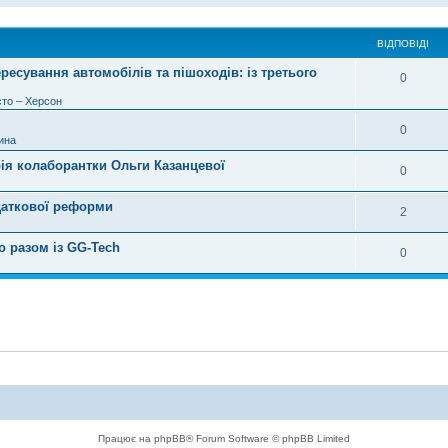
ВІДПОВІДІ
ресування автомобілів та пішоходів: із третього
0
то – Херсон
0
ина
орія колаборантки Ольги Казанцевої
0
даткової реформи
2
о разом із GG‑Tech
0
Працює на phpBB® Forum Software © phpBB Limited