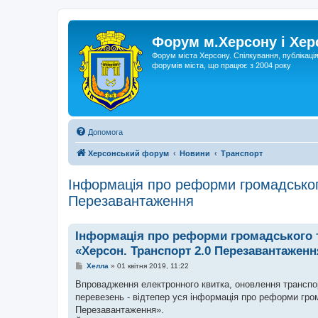
Форум м.Херсону і Хе
Форум міста Херсону. Спілкування, публікаці
форумів міста, що працює з 2004 року
Допомога
Херсонський форум
Новини
Транспорт
Iнформація про реформи громадського
Перезавантаження
Iнформація про реформи громадського т
«Херсон. Транспорт 2.0 Перезавантаженн
П
Хелла
»
01 квітня 2019, 11:22
о
в
Впровадження електронного квитка, оновлення транспор
і
перевезень - відтепер уся інформація про реформи гром
д
о
Перезавантаження».
м