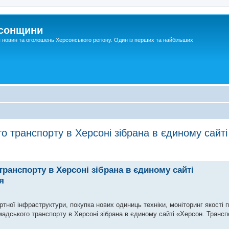
рсонщини
я новин та оголошень Херсонського регіону. Один із перших та найбільших
 транспорту в Херсоні зібрана в єдиному сайті
ранспорту в Херсоні зібрана в єдиному сайті
я
тної інфраструктури, покупка нових одиниць техніки, моніторинг якості
адського транспорту в Херсоні зібрана в єдиному сайті «Херсон. Трансп