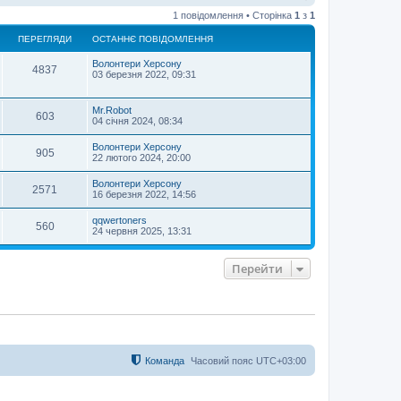
о
1 повідомлення • Сторінка
1
з
1
г
о
ПЕРЕГЛЯДИ
ОСТАННЄ ПОВІДОМЛЕННЯ
р
и
Волонтери Херсону
4837
03 березня 2022, 09:31
Mr.Robot
603
04 січня 2024, 08:34
Волонтери Херсону
905
22 лютого 2024, 20:00
Волонтери Херсону
2571
16 березня 2022, 14:56
qqwertoners
560
24 червня 2025, 13:31
Перейти
Команда
Часовий пояс
UTC+03:00