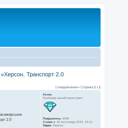
 «Херсон. Транспорт 2.0
1 повідомлення • Сторінка
1
з
1
Хелла
Особливо цінний користувач
 пасажирських
Повідомлень:
4356
орт 2.0
З нами з:
16 листопада 2010, 16:21
Звідки:
Херсон