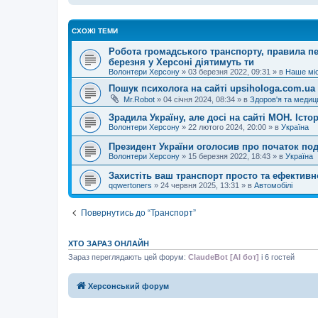
СХОЖІ ТЕМИ
Робота громадського транспорту, правила пе
березня у Херсоні діятимуть ти
Волонтери Херсону
»
03 березня 2022, 09:31
» в
Наше міс
Пошук психолога на сайті upsihologa.com.ua
Mr.Robot
»
04 січня 2024, 08:34
» в
Здоров'я та медиц
Зрадила Україну, але досі на сайті МОН. Іст
Волонтери Херсону
»
22 лютого 2024, 20:00
» в
Україна
Президент України оголосив про початок по
Волонтери Херсону
»
15 березня 2022, 18:43
» в
Україна
Захистіть ваш транспорт просто та ефективн
qqwertoners
»
24 червня 2025, 13:31
» в
Автомобілі
Повернутись до “Транспорт”
ХТО ЗАРАЗ ОНЛАЙН
Зараз переглядають цей форум:
ClaudeBot [AI бот]
і 6 гостей
Херсонський форум