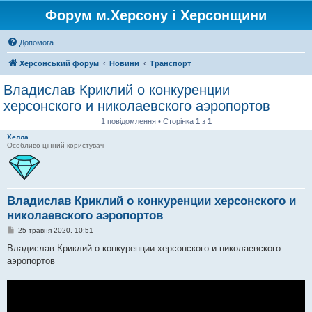
Форум м.Херсону і Херсонщини
Допомога
Херсонський форум
Новини
Транспорт
Владислав Криклий о конкуренции
херсонского и николаевского аэропортов
1 повідомлення • Сторінка
1
з
1
Хелла
Особливо цінний користувач
Владислав Криклий о конкуренции херсонского и
николаевского аэропортов
П
25 травня 2020, 10:51
о
в
Владислав Криклий о конкуренции херсонского и николаевского
і
аэропортов
д
о
м
л
е
н