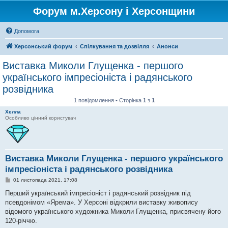
Форум м.Херсону і Херсонщини
Допомога
Херсонський форум
Спілкування та дозвілля
Анонси
Виставка Миколи Глущенка - першого
українського імпресіоніста і радянського
розвідника
1 повідомлення • Сторінка
1
з
1
Хелла
Особливо цінний користувач
Виставка Миколи Глущенка - першого українського
імпресіоніста і радянського розвідника
П
01 листопада 2021, 17:08
о
в
Перший український імпресіоніст і радянський розвідник під
і
псевдонімом «Ярема». У Херсоні відкрили виставку живопису
д
о
відомого українського художника Миколи Глущенка, присвячену його
м
120-річчю.
л