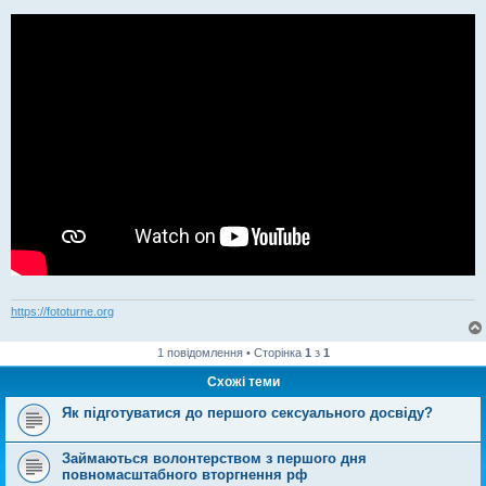
е
н
н
я
https://fototurne.org
1 повідомлення • Сторінка
1
з
1
Схожі теми
Як підготуватися до першого сексуального досвіду?
Займаються волонтерством з першого дня
повномасштабного вторгнення рф