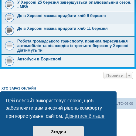
У Херсоні 25 березня завершується опалювальнйи сезон,
- МВА
Де в Херсоні можна придбати хліб 9 березня
Де в Херсоні можна придбати хліб 11 березня
Робота громадського транспорту, правила пересування
автомобілів та пішоходів: із третього березня у Херсоні
діятимуть ти
Автобуси в Борисполі
Перейти
ХТО ЗАРАЗ ОНЛАЙН
Зараз переглядають цей форум:
ClaudeBot [AI бот]
і 3 гостей
Цей вебсайт використовує cookie, щоб
Херсонський форум
Команда
Часовий пояс
UTC+03:00
забезпечити вам високий рівень комфорту
Працює на phpBB® Forum Software © phpBB Limited
при користуванні сайтом.
Дізнатися більше
Конфіденційність
|
Умови
Згоден