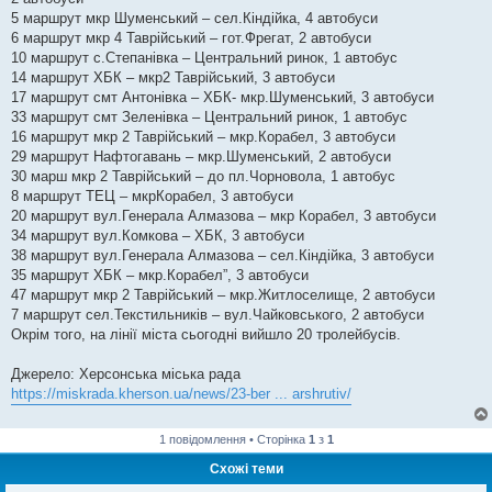
н
я
5 маршрут мкр Шуменський – сел.Кіндійка, 4 автобуси
6 маршрут мкр 4 Таврійський – гот.Фрегат, 2 автобуси
10 маршрут с.Степанівка – Центральний ринок, 1 автобус
14 маршрут ХБК – мкр2 Таврійський, 3 автобуси
17 маршрут смт Антонівка – ХБК- мкр.Шуменський, 3 автобуси
33 маршрут смт Зеленівка – Центральний ринок, 1 автобус
16 маршрут мкр 2 Таврійський – мкр.Корабел, 3 автобуси
29 маршрут Нафтогавань – мкр.Шуменський, 2 автобуси
30 марш мкр 2 Таврійський – до пл.Чорновола, 1 автобус
8 маршрут ТЕЦ – мкрКорабел, 3 автобуси
20 маршрут вул.Генерала Алмазова – мкр Корабел, 3 автобуси
34 маршрут вул.Комкова – ХБК, 3 автобуси
38 маршрут вул.Генерала Алмазова – сел.Кіндійка, 3 автобуси
35 маршрут ХБК – мкр.Корабел”, 3 автобуси
47 маршрут мкр 2 Таврійський – мкр.Житлоселище, 2 автобуси
7 маршрут сел.Текстильників – вул.Чайковського, 2 автобуси
Окрім того, на лінії міста сьогодні вийшло 20 тролейбусiв.
Джерело: Херсонська міська рада
https://miskrada.kherson.ua/news/23-ber ... arshrutiv/
1 повідомлення • Сторінка
1
з
1
Схожі теми