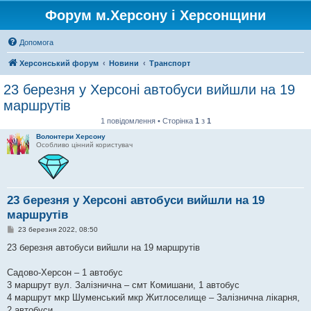
Форум м.Херсону і Херсонщини
Допомога
Херсонський форум
Новини
Транспорт
23 березня у Херсоні автобуси вийшли на 19
маршрутів
1 повідомлення • Сторінка
1
з
1
Волонтери Херсону
Особливо цінний користувач
23 березня у Херсоні автобуси вийшли на 19
маршрутів
П
23 березня 2022, 08:50
о
в
23 березня автобуси вийшли на 19 маршрутів
і
д
о
Садово-Херсон – 1 автобус
м
3 маршрут вул. Залізнична – смт Комишани, 1 автобус
л
е
4 маршрут мкр Шуменський мкр Житлоселище – Залізнична лікарня,
н
2 автобуси