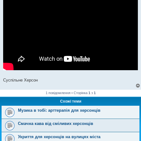
Суспільне Херсон
1 повідомлення • Сторінка
1
з
1
Схожі теми
Музика в тобі: арттерапія для херсонців
Смачна кава від сміливих херсонців
Укриття для херсонців на вулицях міста