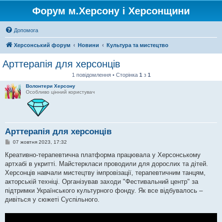
Форум м.Херсону і Херсонщини
Допомога
Херсонський форум
Новини
Культура та мистецтво
Арттерапія для херсонців
1 повідомлення • Сторінка
1
з
1
Волонтери Херсону
Особливо цінний користувач
Арттерапія для херсонців
П
07 жовтня 2023, 17:32
о
в
Креативно-терапевтична платформа працювала у Херсонському
і
артхабі в укритті. Майстеркласи проводили для дорослих та дітей.
д
о
Херсонців навчали мистецтву імпровізації, терапевтичним танцям,
м
акторській техніці. Організував заходи "Фестивальний центр" за
л
е
підтримки Українського культурного фонду. Як все відбувалось –
н
дивіться у сюжеті Суспільного.
н
я