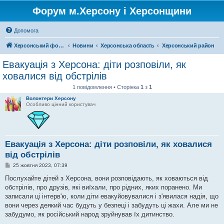
Форум м.Херсону і Херсонщини
Допомога
Херсонський форум
Новини
Херсонська область
Херсонський район
Евакуація з Херсона: діти розповіли, як
ховалися від обстрілів
1 повідомлення • Сторінка
1
з
1
Волонтери Херсону
Особливо цінний користувач
Евакуація з Херсона: діти розповіли, як ховалися
від обстрілів
П
25 жовтня 2023, 07:39
о
в
Послухайте дітей з Херсона, вони розповідають, як ховаються від
і
обстрілів, про друзів, які виїхали, про рідних, яких поранено. Ми
д
о
записали ці інтерв'ю, коли діти евакуйовувалися і з'явилася надія, що
м
вони через деякий час будуть у безпеці і забудуть ці жахи. Але ми не
л
е
забудумо, як російський народ зруйнував їх дитинство.
н