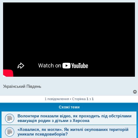
н
я
Український Південь
1 повідомлення • Сторінка
1
з
1
Схожі теми
Волонтери показали відео, як проходить під обстрілами
евакуація родин з дітьми з Херсона
«Ховалися, як могли». Як жителі окупованих територій
уникали псевдовиборів?