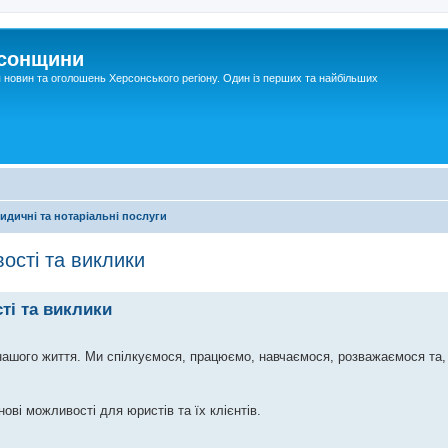
рсонщини
я новин та оголошень Херсонського регіону. Один із перших та найбільших
дичні та нотаріальні послуги
ості та виклики
ті та виклики
 нашого життя. Ми спілкуємося, працюємо, навчаємося, розважаємося та,
ові можливості для юристів та їх клієнтів.