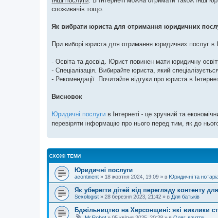
Інші послуги
. В Інтернеті можна отримати також інші юр
споживачів тощо.
Як вибрати юриста для отримання юридичних послуг
При виборі юриста для отримання юридичних послуг в І
- Освіта та досвід. Юрист повинен мати юридичну освіту
- Спеціалізація. Вибирайте юриста, який спеціалізується
- Рекомендації. Почитайте відгуки про юриста в Інтерне
Висновок
Юридичні послуги
в Інтернеті - це зручний та економі
перевіряти інформацію про нього перед тим, як до ньог
СХОЖІ ТЕМИ
Юридичні послуги
acontinent
»
18 жовтня 2024, 19:09
» в
Юридичні та нотарі
Як уберегти дітей від перегляду контенту дл
Sexologist
»
28 березня 2023, 21:42
» в
Для батьків
Бджільництво на Херсонщині: які виклики с
Mr.Robot
»
05 квітня 2025, 20:28
» в
Одяг, взуття