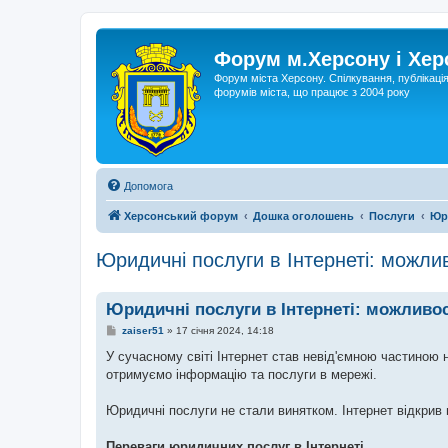
Форум м.Херсону і Хе
Форум міста Херсону. Спілкування, публікаці
форумів міста, що працює з 2004 року
Допомога
Херсонський форум
Дошка оголошень
Послуги
Юри
Юридичні послуги в Інтернеті: можлив
Юридичні послуги в Інтернеті: можливос
П
zaiser51
»
17 січня 2024, 14:18
о
в
У сучасному світі Інтернет став невід'ємною частиною
і
отримуємо інформацію та послуги в мережі.
д
о
м
Юридичні послуги не стали винятком. Інтернет відкрив н
л
е
н
Переваги юридичних послуг в Інтернеті