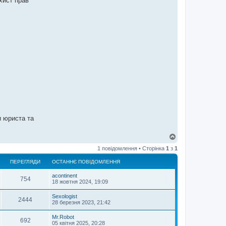
ахист прав
и юриста та
Д
о
1 повідомлення • Сторінка
1
з
1
г
о
ПЕРЕГЛЯДИ
ОСТАННЄ ПОВІДОМЛЕННЯ
р
и
acontinent
754
18 жовтня 2024, 19:09
Sexologist
2444
28 березня 2023, 21:42
Mr.Robot
692
05 квітня 2025, 20:28