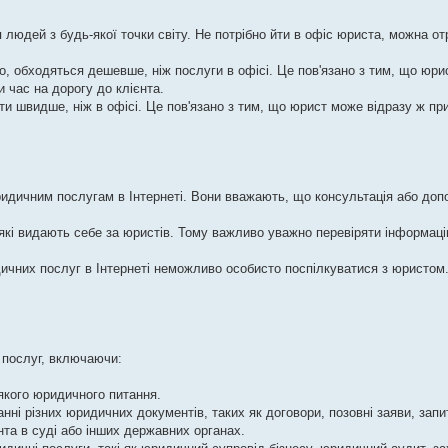
я людей з будь-якої точки світу. Не потрібно йти в офіс юриста, можна о
ло, обходяться дешевше, ніж послуги в офісі. Це пов'язано з тим, що юри
 час на дорогу до клієнта.
ти швидше, ніж в офісі. Це пов'язано з тим, що юрист може відразу ж пр
ридичним послугам в Інтернеті. Вони вважають, що консультація або доп
, які видають себе за юристів. Тому важливо уважно перевіряти інформац
дичних послуг в Інтернеті неможливо особисто поспілкуватися з юристом
 послуг, включаючи:
якого юридичного питання.
ні різних юридичних документів, таких як договори, позовні заяви, запи
та в суді або інших державних органах.