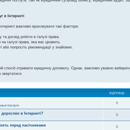
идичні послуги, такі як юридичний супровід бізнесу, юридичний аудит, з
 в Інтернеті
нтернеті важливо враховувати такі фактори:
 та досвід роботи в галузі права.
 на галузі права, яка вас цікавить.
ті або попросіть рекомендації у знайомих.
чний спосіб отримати юридичну допомогу. Однак, важливо уважно вибират
о звертатися.
ВІДПОВІДІ
0
альні послуги
я дорослих в Інтернеті?
0
тоять перед пасічниками
0