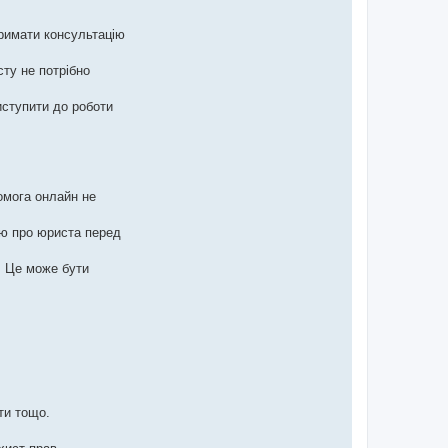
тримати консультацію
сту не потрібно
иступити до роботи
омога онлайн не
ію про юриста перед
. Це може бути
ти тощо.