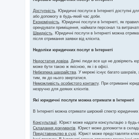
н
я
Доступність
. Юридичні послуги в Інтернеті доступні дл
або допомогу в будь-який час доби.
Економічність
. Юридичні послуги в Інтернеті, як прави
орендувати приміщення, наймати персонал та витрачати
Швидкість
. Юридичні послуги в Інтернеті можна отрима
після отримання заявки від клієнта.
Недоліки юридичних послуг в Інтернеті
Недостатня довіра
. Деякі люди все ще не довіряють ю
може бути такою ж якісною, як і в офісі.
Небезпека шахрайства
. У мережі існує багато шахраїв
тим, як до нього звертатися.
Неможливість особистого контакту
. При отриманні юри
незручно для деяких клієнтів.
Які юридичні послуги можна отримати в Інтернеті
В Інтернеті можна отримати широкий спектр юридичних
Консультації
. Юрист може надати консультацію з будь-
Складання документів
. Юрист може допомогти в складан
Представництво в суді
. Юрист може представляти клієн