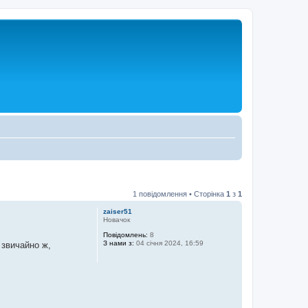
1 повідомлення • Сторінка
1
з
1
zaiser51
Новачок
Повідомлень:
8
З нами з:
04 січня 2024, 16:59
 звичайно ж,