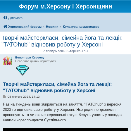
Форум м.Херсону і Херсонщини
Допомога
Херсонський форум
Новини
Культура та мистецтво
Творчі майстеркласи, сімейна йога та лекції:
"ТАТОhub" відновив роботу у Херсоні
2 повідомлень • Сторінка
1
з
1
Волонтери Херсону
Особливо цінний користувач
Творчі майстеркласи, сімейна йога та лекції:
"ТАТОhub" відновив роботу у Херсоні
П
08 лютого 2024, 17:13
о
в
Раз на тиждень вони збираються на заняття. "ТАТОhub" з вересня
і
2023-го відновив свою роботу у Херсоні. Яке родинне дозвілля
д
о
пропонують та чи охоче херсонські татусі беруть участь у заходах
м
бачили кореспонденти Суспільного.
л
е
н