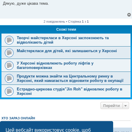
в
Дякую, дуже цікава тема.
і
д
о
м
л
2 повідомлень • Сторінка
1
з
1
е
н
Схожі теми
н
я
Творчі майстеркласи в Херсоні заспокоюють та
відволікають дітей
Майстеркласи для дітей, які залишаються у Херсоні
У Херсоні відновлюють роботу ліфтів у
багатоповерхівках
Продукти можна знайти на Центральному ринку в
Херсоні, який намагається відновити роботу в окупації
Естрадно-циркова студія"Jin Roh" відновлює роботу в
Херсоні
Перейти
ХТО ЗАРАЗ ОНЛАЙН
Зараз переглядають цей форум:
ClaudeBot [AI бот]
і 3 гостей
Цей вебсайт використовує cookie, щоб