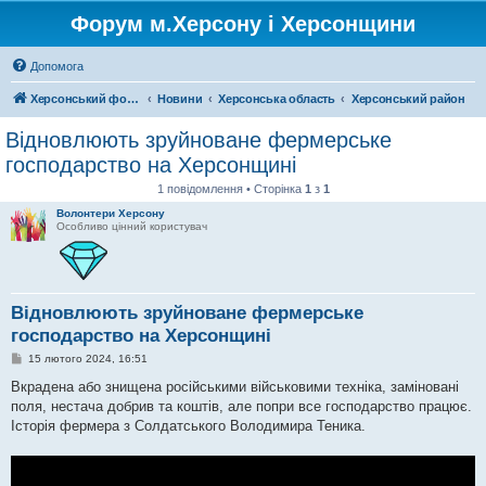
Форум м.Херсону і Херсонщини
Допомога
Херсонський форум
Новини
Херсонська область
Херсонський район
Відновлюють зруйноване фермерське
господарство на Херсонщині
1 повідомлення • Сторінка
1
з
1
Волонтери Херсону
Особливо цінний користувач
Відновлюють зруйноване фермерське
господарство на Херсонщині
П
15 лютого 2024, 16:51
о
в
Вкрадена або знищена російськими військовими техніка, заміновані
і
поля, нестача добрив та коштів, але попри все господарство працює.
д
о
Історія фермера з Солдатського Володимира Теника.
м
л
е
н