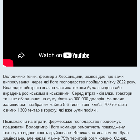
н
я
Володимир Теник, фермер з Херсонщини, розповідає про важкі
випробування, через які його господарство пройшло влітку 2022 року.
Внаслідок обстрілів значна частина техніки була знищена або
вкрадена російськими військовими. Серед втрат - сівалки, трактори
та інше обладнання на суму близько 900 000 доларів. На полях
залишилося незібраним майже 5-6 тисяч тонн хліба, 700 гектарів
озимих і 300 гектарів гороху, які вже були посіяні.
Незважаючи на втрати, фермерське господарство продовжує
працювати. Володимир і його команда ремонтують пошкоджену
техніку та відновлюють зруйноване. Велика частина земель була
замінована, але наразі майже 75% території розміновано. Однак,