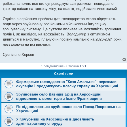
робота на полях все ще супроводжується ризиком - нещодавно
трактор наїхав на танкову міну, на щастя, водій залишився живий.
Однією з серйозних проблем для господарства стала відсутність
води через зруйновану російськими військовими Інгулецьку
зрошувальну систему. Це суттєво впливає на можливість зрошення
полів і, як наслідок, на врожайність. Володимир з оптимізмом
дивиться в майбутнє, плануючи посівну кампанію на 2023-2024 роки,
незважаючи на всі виклики.
Суспільне Херсон
1 повідомлення • Сторінка
1
з
1
Схожі теми
Фермерське господарство "Коза Амальтея": пережили
окупацію і продовжують власну справу на Херсонщині
Зруйноване село Давидів Брід на Херсонщині
відновлюють волонтери з Івано-Франківщини
Як відновлюється зруйноване село Посад-Покровськ на
Херсонщині
У Кочубеївці на Херсонщині відновлюють
адміністративну споруду