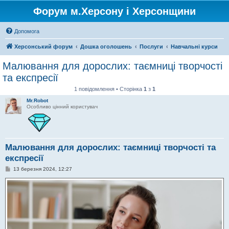
Форум м.Херсону і Херсонщини
Допомога
Херсонський форум
Дошка оголошень
Послуги
Навчальні курси
Малювання для дорослих: таємниці творчості
та експресії
1 повідомлення • Сторінка
1
з
1
Mr.Robot
Особливо цінний користувач
Малювання для дорослих: таємниці творчості та
експресії
П
13 березня 2024, 12:27
о
в
і
д
о
м
л
е
н