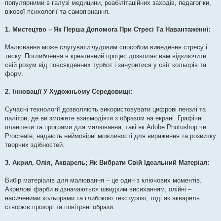
популярними в галузі медицини, реабілітаційних заходів, педагогіки,
вікової психології та самопізнання.
1. Мистецтво – Як Перша Допомога При Стресі Та Навантаженні:
Малювання може слугувати чудовим способом виведення стресу і
тиску. Поглиблення в креативний процес дозволяє вам відключити
свій розум від повсякденних турбот і зануритися у світ кольорів та
форм.
2. Інновації У Художньому Середовищі:
Сучасні технології дозволяють використовувати цифрові пензлі та
палітри, де ви зможете взаємодіяти з образом на екрані. Графічні
планшети та програми для малювання, такі як Adobe Photoshop чи
Procreate, надають неймовірні можливості для вираження та розвитку
творчих здібностей.
3. Акрил, Олія, Акварель; Як Вибрати Свій Ідеальний Матеріал:
Вибір матеріалів для малювання – це один з ключових моментів.
Акрилові фарби відзначаються швидким висиханням, олійні –
насиченими кольорами та глибокою текстурою, тоді як акварель
створює прозорі та повітряні образи.