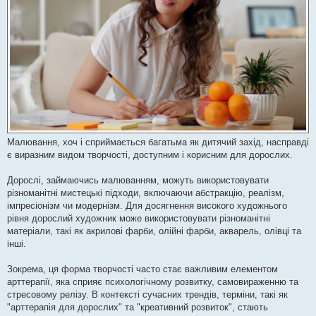
н
я
Малювання, хоч і сприймається багатьма як дитячий захід, насправді
є виразним видом творчості, доступним і корисним для дорослих.
Дорослі, займаючись малюванням, можуть використовувати
різноманітні мистецькі підходи, включаючи абстракцію, реалізм,
імпресіонізм чи модернізм. Для досягнення високого художнього
рівня дорослий художник може використовувати різноманітні
матеріали, такі як акрилові фарби, олійні фарби, акварель, олівці та
інші.
Зокрема, ця форма творчості часто стає важливим елементом
арттерапії, яка сприяє психологічному розвитку, самовираженню та
стресовому релізу. В контексті сучасних трендів, терміни, такі як
"арттерапія для дорослих" та "креативний розвиток", стають