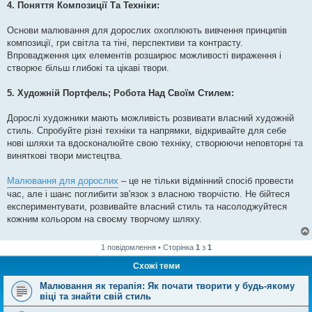
4. Поняття Композиції Та Техніки:
Основи малювання для дорослих охоплюють вивчення принципів
композиції, гри світла та тіні, перспективи та контрасту.
Впровадження цих елементів розширює можливості вираження і
створює більш глибокі та цікаві твори.
5. Художній Портфель; Робота Над Своїм Стилем:
Дорослі художники мають можливість розвивати власний художній
стиль. Спробуйте різні техніки та напрямки, відкривайте для себе
нові шляхи та вдосконалюйте свою техніку, створюючи неповторні та
виняткові твори мистецтва.
Малювання для дорослих
– це не тільки відмінний спосіб провести
час, але і шанс поглибити зв'язок з власною творчістю. Не бійтеся
експериментувати, розвивайте власний стиль та насолоджуйтеся
кожним кольором на своєму творчому шляху.
1 повідомлення • Сторінка
1
з
1
Схожі теми
Малювання як терапія: Як почати творити у будь-якому
віці та знайти свій стиль