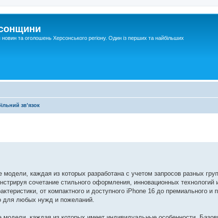
рсонщини
я новин та оголошень Херсонського регіону. Один із перших та найбільших
ільний зв'язок
е модели, каждая из которых разработана с учетом запросов разных гру
нстрируя сочетание стильного оформления, инновационных технологий 
теристики, от компактного и доступного iPhone 16 до премиального и п
о для любых нужд и пожеланий.
ре модели, каждая из которых имеет индивидуальные особенности. Базов