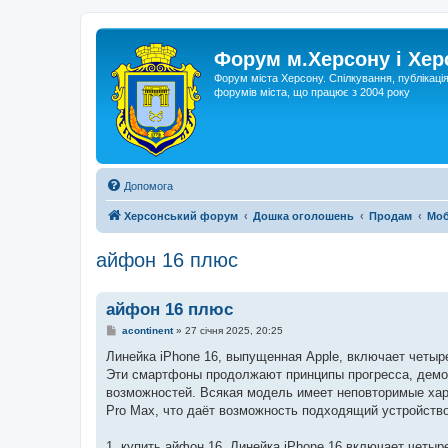
Форум м.Херсону і Хе
Форум міста Херсону. Спілкування, публікаці
форумів міста, що працює з 2004 року
Допомога
Херсонський форум
Дошка оголошень
Продам
Моб
айфон 16 плюс
айфон 16 плюс
П
acontinent
»
27 січня 2025, 20:25
о
в
Линейка iPhone 16, выпущенная Apple, включает четыр
і
Эти смартфоны продолжают принципы прогресса, демо
д
о
возможностей. Всякая модель имеет неповторимые харак
м
Pro Max, что даёт возможность подходящий устройств
л
е
н
1. купить айфон 16. Линейка iPhone 16 включает четы