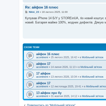
Re: айфон 16 плюс
П
Nikki_23
»
18 лютого 2025, 11:00
о
в
Купував iPhone 14 Б/У у STOREinUA, бо новий коштує 
і
новий. Батарея майже 100%, жодних дефектів. Дякую маг
д
о
м
л
е
н
н
я
СХОЖІ ТЕМИ
айфон 16 плюс
acontinent
»
25 лютого 2025, 16:42
» в
Мобільний зв'язок
айфон 17
acontinent
»
14 липня 2026, 11:13
» в
Мобільний зв'язок
17 айфон
acontinent
»
13 лютого 2026, 10:34
» в
Мобільний зв'язок
айфон 17
acontinent
»
12 листопада 2025, 19:41
» в
Мобільний зв'яз
13 айфон про бу
acontinent
»
31 жовтня 2025, 14:12
» в
Мобільний зв'язок
Повернутись до “Мобільний зв'язок”