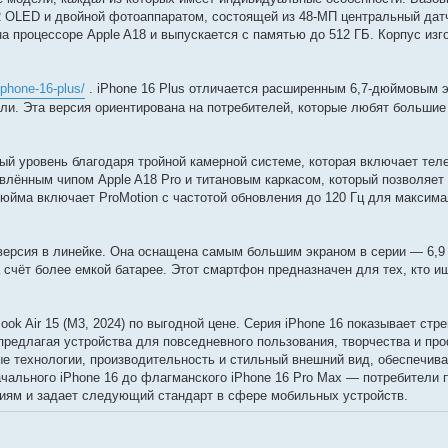
 OLED и двойной фотоаппаратом, состоящей из 48-МП центральный дат
а процессоре Apple A18 и выпускается с памятью до 512 ГБ. Корпус изг
iphone-16-plus/
. iPhone 16 Plus отличается расширенным 6,7-дюймовым э
ли. Эта версия ориентирована на потребителей, которые любят большие
ный уровень благодаря тройной камерной системе, которая включает теле
лённым чипом Apple A18 Pro и титановым каркасом, который позволяет
юйма включает ProMotion с частотой обновления до 120 Гц для максима
я версия в линейке. Она оснащена самым большим экраном в серии — 6,9
счёт более емкой батарее. Этот смартфон предназначен для тех, кто 
k Air 15 (M3, 2024) по выгодной цене. Серия iPhone 16 показывает стр
предлагая устройства для повседневного пользования, творчества и п
ые технологии, производительность и стильный внешний вид, обеспечив
чального iPhone 16 до флагманского iPhone 16 Pro Max — потребители 
ниям и задает следующий стандарт в сфере мобильных устройств.