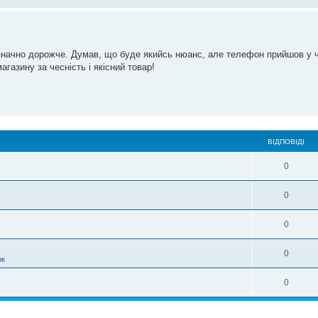
значно дорожче. Думав, що буде якийсь нюанс, але телефон прийшов у ч
азину за чесність і якісний товар!
ВІДПОВІДІ
0
0
0
0
ок
0