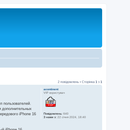
2 повідомлень • Сторінка
1
з
1
acontinent
VIP користувач
пп пользователей.
и дополнительных
ередового iPhone 16
Повідомлень:
640
З нами з:
22 січня 2024, 18:40
ый iPhone 16