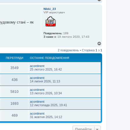
о
г
Nikki_23
о
VIP користувач
р
и
удовому стані – як
Повідомлень:
189
З нами з:
19 лютого 2020, 17:43
Д
о
2 повідомлень • Сторінка
1
з
1
г
о
ПЕРЕГЛЯДИ
ОСТАННЄ ПОВІДОМЛЕННЯ
р
и
acontinent
3549
25 лютого 2025, 16:42
acontinent
436
14 липня 2026, 11:13
acontinent
5810
13 лютого 2026, 10:34
acontinent
1693
12 листопада 2025, 19:41
acontinent
469
31 жовтня 2025, 14:12
Перейти