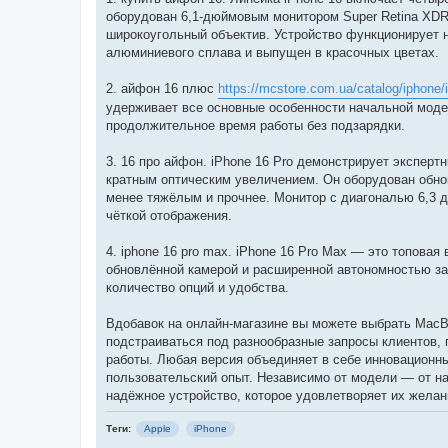
н
я
оборудован 6,1-дюймовым монитором Super Retina XDR
широкоугольный объектив. Устройство функционирует н
алюминиевого сплава и выпущен в красочных цветах.
2. айфон 16 плюс
https://mcstore.com.ua/catalog/iphone/
удерживает все основные особенности начальной моде
продолжительное время работы без подзарядки.
3. 16 про айфон. iPhone 16 Pro демонстрирует эксперт
кратным оптическим увеличением. Он оборудован обнов
менее тяжёлым и прочнее. Монитор с диагональю 6,3 д
чёткой отображения.
4. iphone 16 pro max. iPhone 16 Pro Max — это топова
обновлённой камерой и расширенной автономностью за 
количество опций и удобства.
Вдобавок на онлайн-магазине вы можете выбрать MacBoo
подстраиваться под разнообразные запросы клиентов, 
работы. Любая версия объединяет в себе инновационн
пользовательский опыт. Независимо от модели — от на
надёжное устройство, которое удовлетворяет их жела
Теги:
Apple
iPhone