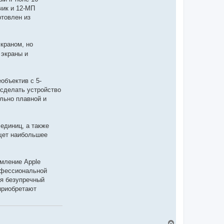
чик и 12-МП
отовлен из
краном, но
 экраны и
объектив с 5-
 сделать устройство
льно плавной и
 единиц, а также
ищет наибольшее
емление Apple
рофессиональной
ая безупречный
приобретают
Д