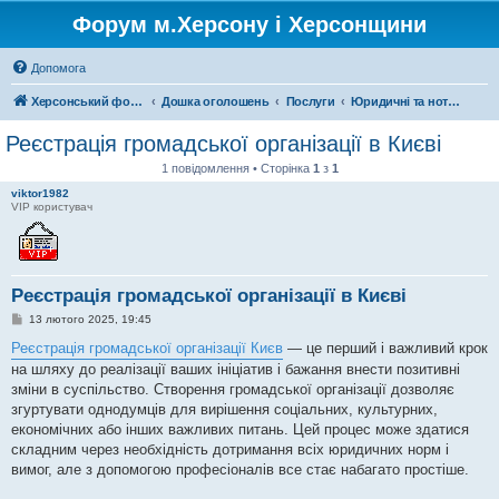
Форум м.Херсону і Херсонщини
Допомога
Херсонський форум
Дошка оголошень
Послуги
Юридичні та нотаріальні послуги
Реєстрація громадської організації в Києві
1 повідомлення • Сторінка
1
з
1
viktor1982
VIP користувач
Реєстрація громадської організації в Києві
П
13 лютого 2025, 19:45
о
в
Реєстрація громадської організації Києв
— це перший і важливий крок
і
на шляху до реалізації ваших ініціатив і бажання внести позитивні
д
о
зміни в суспільство. Створення громадської організації дозволяє
м
згуртувати однодумців для вирішення соціальних, культурних,
л
е
економічних або інших важливих питань. Цей процес може здатися
н
складним через необхідність дотримання всіх юридичних норм і
н
я
вимог, але з допомогою професіоналів все стає набагато простіше.