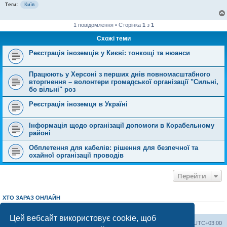
Теги:
Київ
1 повідомлення • Сторінка
1
з
1
Схожі теми
Реєстрація іноземців у Києві: тонкощі та нюанси
Працюють у Херсоні з перших днів повномасштабного
вторгнення – волонтери громадської організації "Сильні,
бо вільні" роз
Реєстрація іноземця в Україні
Інформація щодо організації допомоги в Корабельному
районі
Обплетення для кабелів: рішення для безпечної та
охайної організації проводів
Перейти
ХТО ЗАРАЗ ОНЛАЙН
Зараз переглядають цей форум:
ClaudeBot [AI бот]
і 2 гостей
Цей вебсайт використовує cookie, щоб
Херсонський форум
Команда
Часовий пояс
UTC+03:00