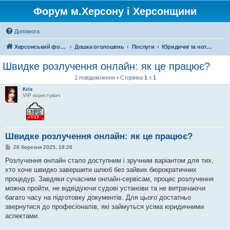
Форум м.Херсону і Херсонщини
Допомога
Херсонський форум
Дошка оголошень
Послуги
Юридичні та нотаріальні послуги
Швидке розлучення онлайн: як це працює?
1 повідомлення • Сторінка
1
з
1
Kris
VIP користувач
Швидке розлучення онлайн: як це працює?
П
28 березня 2025, 18:26
о
в
Розлучення онлайн стало доступним і зручним варіантом для тих,
і
хто хоче швидко завершити шлюб без зайвих бюрократичних
д
о
процедур. Завдяки сучасним онлайн-сервісам, процес розлучення
м
можна пройти, не відвідуючи судові установи та не витрачаючи
л
е
багато часу на підготовку документів. Для цього достатньо
н
звернутися до професіоналів, які займуться усіма юридичними
н
я
аспектами.