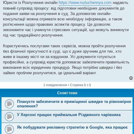
Юристи із Розлучення онлайн
https://www.rozluchennya.com
надають
повний супровід процесу: від підготовки необхідних документів до
подання заяви на розлучення в суд. За допомогою онлайн-
консультації можна отримати всю необхідну інформацію, а також
роз'яснення щодо правових аспектів процесу. Це дозволяє
зекономити час і уникнути стресових ситуацій, що можуть виникнути
під час традиційного розлучення.
Користуючись послугами таких сервісів, можна пройти розлучення
без фізичної присутності в суді, що є дуже зручним для тих, хто
живе в іншому місті чи за кордоном. Усі документи готуються
професійно, а супровід юристів допомагає забезпечити правильність
виконання всіх юридичних процедур. Якщо потрібно швидко і без
зайвих проблем розлучитися, це ідеальний варіант.
1 повідомлення • Сторінка
1
з
1
Схожі теми
Плануєте забезпечити в приміщенні швидке та рівномірне
опалення?
У Херсоні працює приймальня Різдвяного чарівника
Як побудувати рекламну стратегію в Google, яка працює