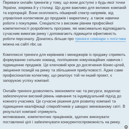
Переваги онлайн тренінгів у тому, що вони доступні з будь-якої точки
України, зокрема й у столиці. Що дуже важливо для великих компаній
та корпорацій. Вони охоплюють обширний спектр напрямів, від
управління колективом до продажів і маркетингу, а також навички
роботи з покупцями. Спеціалісти з високим рівнем професійної
компетентності розробляють програми, які максимально відповідають
сучасним вимогам ринку і допомагають підвищити ефективність
роботи персоналу. Дізнатись більше про
тренінги семінари з логістики
можна на сайті nbc.ua
Комплексні тренінги для керівників і менеджерів із продажу сприяють
формуванню сильних команд, поліпшенню комунікаційних навичок і
підвищенню продажів. Це ключовий крок до досягнення бізнес-цілей,
зміцнення позицій на ринку та збільшення прибутковості. Адже саме
професіоналізм колективу, що реалізує той чи інший проект, є
запорукою успіху компанії.
Онлайн тренінги дозволяють зекономити час та ресурси, водночас
забезпечуючи високий рівень навчання та індивідуальний підхід до
кожного учасника. Це сучасне рішення для розвитку компанії та
підвищення кваліфікації співробітників у швидко змінюваному світі. В
результаті компанії отримують
мотивованих, компетентних працівників, здатних виконувати
поставленні цілі і забезпечувати конкурентоспроможність на ринку.