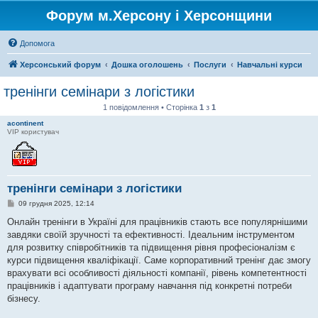
Форум м.Херсону і Херсонщини
Допомога
Херсонський форум
Дошка оголошень
Послуги
Навчальні курси
тренінги семінари з логістики
1 повідомлення • Сторінка
1
з
1
acontinent
VIP користувач
тренінги семінари з логістики
П
09 грудня 2025, 12:14
о
в
Онлайн тренінги в Україні для працівників стають все популярнішими
і
завдяки своїй зручності та ефективності. Ідеальним інструментом
д
о
для розвитку співробітників та підвищення рівня професіоналізм є
м
курси підвищення кваліфікації. Саме корпоративний тренінг дає змогу
л
е
врахувати всі особливості діяльності компанії, рівень компетентності
н
працівників і адаптувати програму навчання під конкретні потреби
н
я
бізнесу.