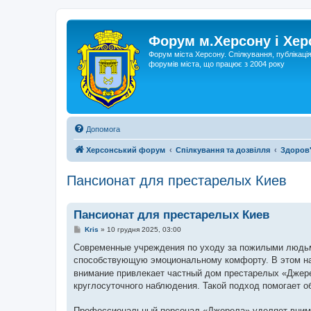
Форум м.Херсону і Хе
Форум міста Херсону. Спілкування, публікаці
форумів міста, що працює з 2004 року
Допомога
Херсонський форум
Спілкування та дозвілля
Здоров'
Пансионат для престарелых Киев
Пансионат для престарелых Киев
П
Kris
»
10 грудня 2025, 03:00
о
в
Современные учреждения по уходу за пожилыми людьм
і
способствующую эмоциональному комфорту. В этом н
д
о
внимание привлекает частный дом престарелых «Джер
м
круглосуточного наблюдения. Такой подход помогает о
л
е
н
Профессиональный персонал «Джерела» уделяет внима