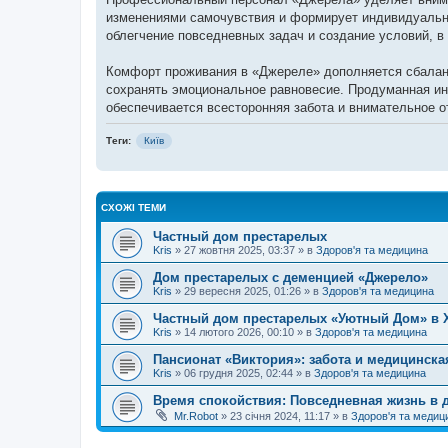
н
я
изменениями самочувствия и формирует индивидуальн
облегчение повседневных задач и создание условий, 
Комфорт проживания в «Джереле» дополняется сбаланс
сохранять эмоциональное равновесие. Продуманная и
обеспечивается всесторонняя забота и внимательное о
Теги:
Київ
СХОЖІ ТЕМИ
Частный дом престарелых
Kris
»
27 жовтня 2025, 03:37
» в
Здоров'я та медицина
Дом престарелых с деменцией «Джерело»
Kris
»
29 вересня 2025, 01:26
» в
Здоров'я та медицина
Частный дом престарелых «Уютный Дом» в 
Kris
»
14 лютого 2026, 00:10
» в
Здоров'я та медицина
Пансионат «Виктория»: забота и медицинск
Kris
»
06 грудня 2025, 02:44
» в
Здоров'я та медицина
Время спокойствия: Повседневная жизнь в 
Mr.Robot
»
23 січня 2024, 11:17
» в
Здоров'я та медиц