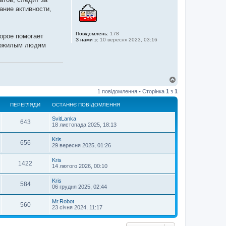
ние активности,
Повідомлень:
178
орое помогает
З нами з:
10 вересня 2023, 03:16
 пожилым людям
Д
о
1 повідомлення • Сторінка
1
з
1
г
о
ПЕРЕГЛЯДИ
ОСТАННЄ ПОВІДОМЛЕННЯ
р
и
SvitLanka
643
18 листопада 2025, 18:13
Kris
656
29 вересня 2025, 01:26
Kris
1422
14 лютого 2026, 00:10
Kris
584
06 грудня 2025, 02:44
Mr.Robot
560
23 січня 2024, 11:17