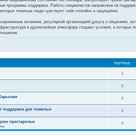
ые программы поддержки. Работа специалистов направлена на поддержа
в которых пожилые люди чувствуют себя спокойно и защищённо.
ированным питанием, регулярной организацией досуга и общением, кот
нфраструктура и дружелюбная атмосфера создают условия, в которых
тношение.
ВІДПОВІДІ
1
0
Харькове
0
ая поддержка для пожилых
0
доме престарелых
0
ина