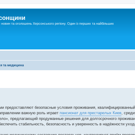
рсонщини
я новин та оголошень Херсонського регіону. Один із перших та найбільших
я та медицина
и предоставляют безопасные условия проживания, квалифицированный
аправлении важную роль играет
пансионат для престарелых Киев
, сред
ело», предлагающий продуманные решения для долгосрочного проживан
беспечить стабильность, безопасность и уверенность в надёжности уход
ние медицинскому состоянию постояльцев, контролирует приём препара