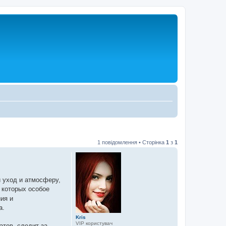
1 повідомлення • Сторінка
1
з
1
 уход и атмосферу,
и которых особое
ия и
а.
Kris
VIP користувач
тов, следит за