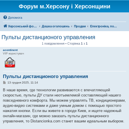
Форум м.Херсону і Херсонщини
Допомога
Херсонський форум
Дошка оголошень
Продам
Електроніка, побутова техніка
Пульты дистанционого управления
1 повідомлення • Сторінка
1
з
1
acontinent
VIP користувач
Пульты дистанционого управления
П
13 грудня 2025, 11:14
о
в
В наше время, где технологии развиваются с впечатляющей
і
скоростью, пульты ДУ стали неотъемлемой составляющей нашего
д
о
повседневного комфорта. Мы можем управлять ТВ, кондиционерами,
м
аудио-видео системами и даже умным домом с помощью простого
л
е
нажатия кнопки. Если вы живете в городе Киев, и ищете надежный
н
онлайн-магазин, где можно заказать пульты дистанционного
н
я
управления, то Distancionka.com станет вашим идеальным выбором.