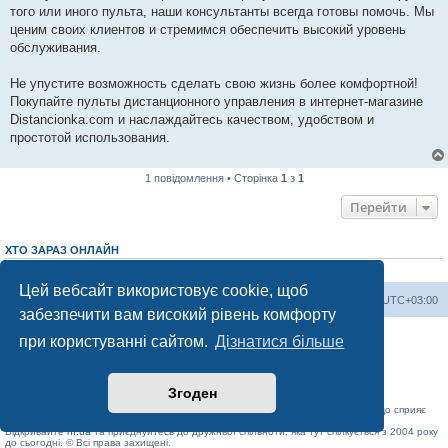
того или иного пульта, наши консультанты всегда готовы помочь. Мы
ценим своих клиентов и стремимся обеспечить высокий уровень
обслуживания.
Не упустите возможность сделать свою жизнь более комфортной!
Покупайте пульты дистанционного управления в интернет-магазине
Distancionka.com и наслаждайтесь качеством, удобством и
простотой использования.
1 повідомлення • Сторінка
1
з
1
Перейти
ХТО ЗАРАЗ ОНЛАЙН
Зараз переглядають цей форум:
ClaudeBot [AI бот]
і 3 гостей
Цей вебсайт використовує cookie, щоб
Херсонський форум
Команда
Часовий пояс
UTC+03:00
забезпечити вам високий рівень комфорту
Працює на phpBB® Forum Software © phpBB Limited
при користуванні сайтом.
Дізнатися більше
Конфіденційність
|
Умови
Згоден
«Херсонський форум» – приватний, незалежний інтерактивний веб-ресурс, що сприяє
комунікації через глобальну мережу Інтернет.
Відкривайте
hf.ua
та приєднуйтесь до дружньої спільноти, яка тут спілкується з 2004 року
до сьогодні. © Всі права захищені.