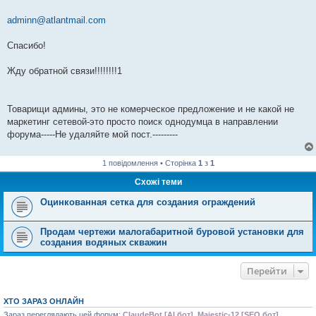
adminn@atlantmail.com
Спасибо!
Жду обратной связи!!!!!!!!1
Товарищи админы, это не комерческое предложение и не какой не
маркетинг сетевой-это просто поиск однодумца в направлении
форума-----Не удаляйте мой пост.---------
1 повідомлення • Сторінка
1
з
1
Схожі теми
Оцинкованная сетка для создания ограждений
Продам чертежи малогабаритной буровой установки для
создания водяных скважин
Перейти
ХТО ЗАРАЗ ОНЛАЙН
Зараз переглядають цей форум:
ClaudeBot [AI бот]
,
Majestic-12 [SEO бот]
,