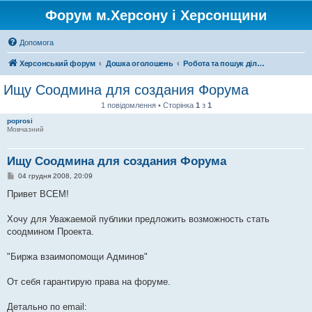
Форум м.Херсону і Херсонщини
Допомога
Херсонський форум
Дошка оголошень
Робота та пошук ділових партнерів
Ищу Соодмина для создания Форума
1 повідомлення • Сторінка
1
з
1
poprosi
Мовчазний
Ищу Соодмина для создания Форума
П
04 грудня 2008, 20:09
о
в
Привет ВСЕМ!
і
д
о
Хочу для Уважаемой публики предложить возможность стать
м
соодмином Проекта.
л
е
н
"Биржа взаимопомощи Админов"
н
я
От себя гарантирую права на форуме.
Детально по email: