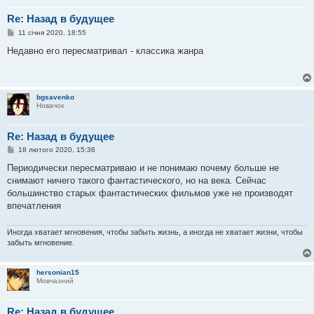
я
Re: Назад в будущее
П
11 січня 2020, 18:55
о
в
Недавно его пересматривал - классика жанра
і
д
о
м
л
bgsavenko
е
Новачок
н
н
я
Re: Назад в будущее
П
18 лютого 2020, 15:36
о
в
Периодически пересматриваю и не понимаю почему больше не
і
снимают ничего такого фантастического, но на века. Сейчас
д
о
большинство старых фантастических фильмов уже не производят
м
впечатления
л
е
н
Иногда хватает мгновения, чтобы забыть жизнь, а иногда не хватает жизни, чтобы
н
я
забыть мгновение.
hersonian15
Мовчазний
Re: Назад в будущее