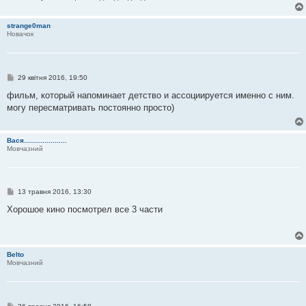
е
н
н
strange0man
я
Новачок
П
29 квітня 2016, 19:50
о
в
фильм, который напоминает детство и ассоциируется именно с ним.
і
могу пересматривать постоянно просто)
д
о
м
л
Вася.....................
е
Мовчазний
н
н
я
П
13 травня 2016, 13:30
о
в
Хорошое кино посмотрел все 3 части
і
д
о
м
л
Belto
е
Мовчазний
н
н
я
П