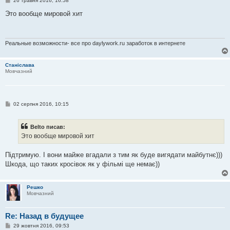
26 травня 2016, 16:58
о
в
Это вообще мировой хит
і
д
о
м
л
Реальные возможности- все про daylywork.ru заработок в интернете
е
н
н
Станіслава
я
Мовчазний
П
02 серпня 2016, 10:15
о
в
і
Belto писав:
д
о
Это вообще мировой хит
м
л
е
Підтримую. І вони майже вгадали з тим як буде вигядати майбутнє)))
н
Шкода, що таких кросівок як у фільмі ще немає))
н
я
Решко
Мовчазний
Re: Назад в будущее
П
29 жовтня 2016, 09:53