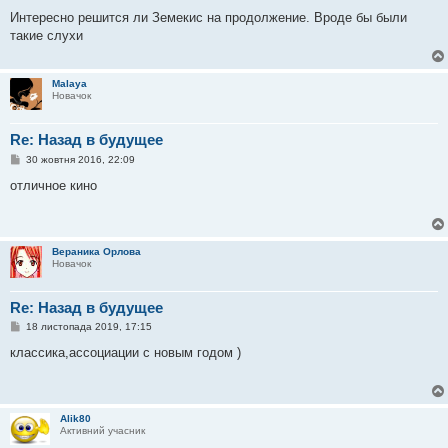
о
в
Интересно решится ли Земекис на продолжение. Вроде бы были
і
такие слухи
д
о
м
л
Malaya
е
Новачок
н
н
я
Re: Назад в будущее
П
30 жовтня 2016, 22:09
о
в
отличное кино
і
д
о
м
л
Вераника Орлова
е
Новачок
н
н
я
Re: Назад в будущее
П
18 листопада 2019, 17:15
о
в
классика,ассоциации с новым годом )
і
д
о
м
л
Alik80
е
Активний учасник
н
н