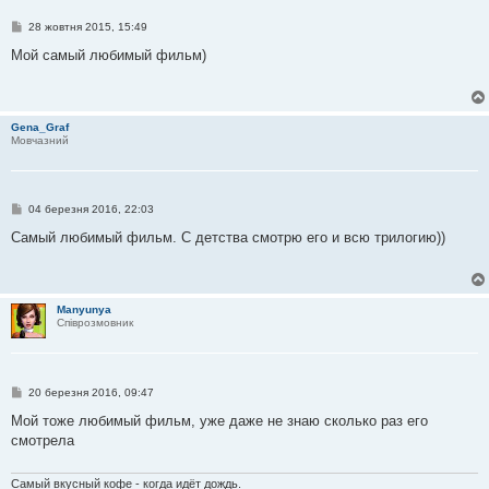
П
28 жовтня 2015, 15:49
о
в
Мой самый любимый фильм)
і
д
о
м
л
Gena_Graf
е
Мовчазний
н
н
я
П
04 березня 2016, 22:03
о
в
Самый любимый фильм. С детства смотрю его и всю трилогию))
і
д
о
м
л
Manyunya
е
Співрозмовник
н
н
я
П
20 березня 2016, 09:47
о
в
Мой тоже любимый фильм, уже даже не знаю сколько раз его
і
смотрела
д
о
м
л
Самый вкусный кофе - когда идёт дождь.