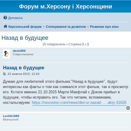
Форум м.Херсону і Херсонщини
Допомога
Херсонський форум
Спілкування та дозвілля
Розмови про кіно
Назад в будущее
15 повідомлень • Сторінка
1
з
1
deniz966
Співрозмовник
Назад в будущее
П
22 жовтня 2015, 12:24
о
в
Думаю для любителей этого фильма:"Назад в будущее", будут
і
интересны как факты о том как снимался этот фильм, так и просмотр
д
о
его. Кстати именно 21.10.2015 Марти Макфлай с Доком прибыл в
м
будущее, чтобы исправить его. Так что читаем, вспоминаем,
л
е
ностальгируем:
https://novoston.com/news/den-iz-nazad- ... akty-31626
н
н
я
LenOk1989
Мовчазний