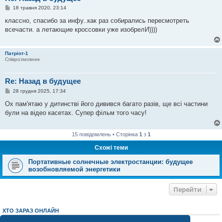
П
18 травня 2020, 23:14
о
в
классно, спасибо за инфу..как раз собирались пересмотреть
і
всечасти. а летающие кроссовки уже изобрелИ))))
д
о
м
л
Патріот-1
е
Співрозмовник
н
н
я
Re: Назад в будущее
П
28 грудня 2025, 17:34
о
в
Ох пам'ятаю у дитинстві його дивився багато разів, ще всі частини
і
були на відео касетах. Супер фільм того часу!
д
о
м
л
15 повідомлень • Сторінка
1
з
1
е
н
Схожі теми
н
я
Портативные солнечные электростанции: будущее
возобновляемой энергетики
Перейти
ХТО ЗАРАЗ ОНЛАЙН
Зараз переглядають цей форум:
ClaudeBot [AI бот]
і 0 гостей