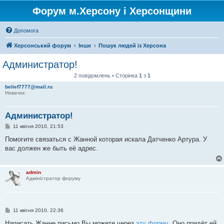
Форум м.Херсону і Херсонщини
Допомога
Херсонський форум
Інше
Пошук людей із Херсона
Администратор!
2 повідомлень • Сторінка
1
з
1
belief7777@mail.ru
Новачок
Администратор!
П
11 квітня 2010, 21:53
о
в
Помогите связаться с Жанной которая искала Датченко Артура. У
і
вас должен же быть её адрес.
д
о
м
л
admin
е
Адміністратор форуму
н
н
я
П
11 квітня 2010, 22:36
о
в
Написать Жанне письмо Вы можете через
эту форму
. Оно придёт ей