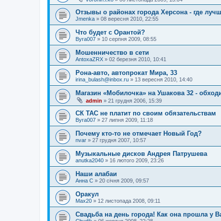
Отзывы о районах города Херсона - где луч
Jmenka
»
08 вересня 2010, 22:55
Что будет с Орантой?
Byra007
»
10 серпня 2009, 08:55
Мошенничество в сети
AntoxaZRX
»
02 березня 2010, 10:41
Рона-авто, автопрокат Мира, 33
irina_bulash@inbox.ru
»
13 вересня 2010, 14:40
Магазин «Мобилочка» на Ушакова 32 - обходи
admin
»
21 грудня 2006, 15:39
СК ТАС не платит по своим обязательствам
Byra007
»
27 липня 2009, 11:18
Почему кто-то не отмечает Новый Год?
nvar
»
27 грудня 2007, 10:57
Музыкальные дисков Андрея Патрушева
anutka2040
»
16 лютого 2009, 23:26
Наши алабаи
Анна С
»
20 січня 2009, 09:57
Оракул
Max20
»
12 листопада 2008, 09:11
Свадьба на день города! Как она прошла у В