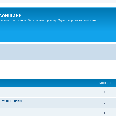
рсонщини
я новин та оголошень Херсонського регіону. Один із перших та найбільших
ВІДПОВІДІ
7
!!! МОШЕНИКИ
0
1