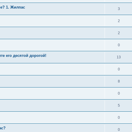
ше? 1. Жилпас
3
2
2
0
те его десятой дорогой!
13
0
8
0
5
0
ас?
0