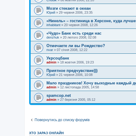
Chudik
»
06 жовтня 2008, 22:28
Мозги стекают в океан
Юрий
»
29 червня 2006, 23:35
«Нинель» – гостиница в Херсоне, куда лучше
inhabitant
»
20 червня 2008, 12:26
«Чудо» Банк есть среди нас
denzhuk
»
20 лютого 2008, 02:08
Отмечаете ли вы Рождество?
nvar
»
07 січня 2008, 12:22
Укрсоцбанк
admin
»
18 жовтня 2006, 19:23
Приятное предчувствие)))
Юрий
»
21 червня 2006, 10:08
Мало праздников! Хочу выходные каждый д
admin
»
12 листопада 2005, 14:58
spamcop.net
admin
»
27 березня 2005, 05:12
Повернутись до списку форумів
ХТО ЗАРАЗ ОНЛАЙН