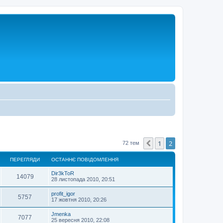
1
2
Поперед.
72 тем
ПЕРЕГЛЯДИ
ОСТАННЄ ПОВІДОМЛЕННЯ
Dir3kToR
14079
28 листопада 2010, 20:51
profit_igor
5757
17 жовтня 2010, 20:26
Jmenka
7077
25 вересня 2010, 22:08