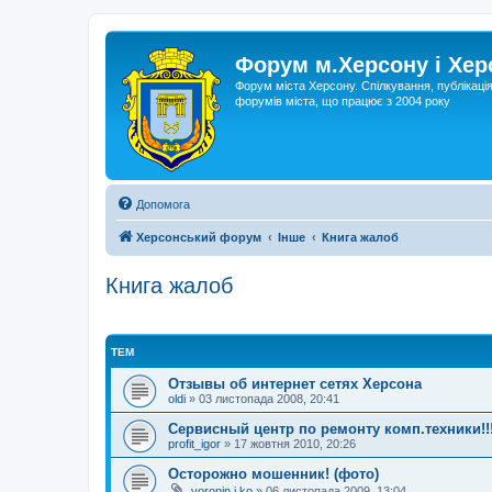
Форум м.Херсону і Хе
Форум міста Херсону. Спілкування, публікаці
форумів міста, що працює з 2004 року
Допомога
Херсонський форум
Інше
Книга жалоб
Книга жалоб
ТЕМ
Отзывы об интернет сетях Херсона
oldi
»
03 листопада 2008, 20:41
Сервисный центр по ремонту комп.техники
profit_igor
»
17 жовтня 2010, 20:26
Осторожно мошенник! (фото)
voronin.i.ko
»
06 листопада 2009, 13:04