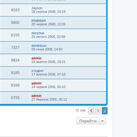
Jayson
9183
28 серпня 2008, 20:19
inhabitant
5800
20 червня 2008, 12:26
denzhuk
6155
20 лютого 2008, 02:08
dominicus
7327
09 січня 2008, 14:50
admin
9834
24 жовтня 2006, 18:21
студент
8185
17 жовтня 2006, 07:18
admin
8169
14 червня 2006, 00:10
admin
6755
27 березня 2005, 05:12
1
2
Поперед.
72 тем
Перейти