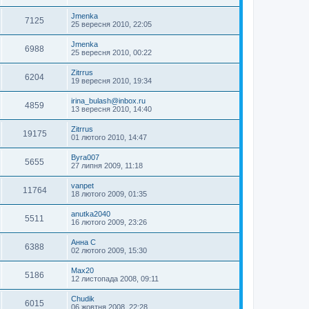
Jmenka
7125
25 вересня 2010, 22:05
Jmenka
6988
25 вересня 2010, 00:22
Zitrrus
6204
19 вересня 2010, 19:34
irina_bulash@inbox.ru
4859
13 вересня 2010, 14:40
Zitrrus
19175
01 лютого 2010, 14:47
Byra007
5655
27 липня 2009, 11:18
vanpet
11764
18 лютого 2009, 01:35
anutka2040
5511
16 лютого 2009, 23:26
Анна С
6388
02 лютого 2009, 15:30
Max20
5186
12 листопада 2008, 09:11
Chudik
6015
06 жовтня 2008, 22:28