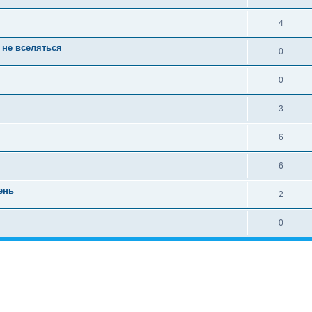
4
 не вселяться
0
0
3
6
6
ень
2
0